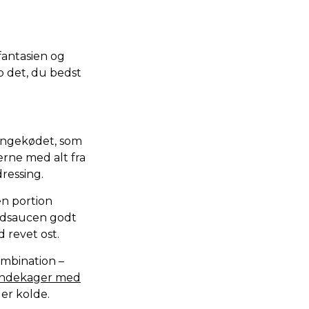
fantasien og
 det, du bedst
lingekødet, som
erne med alt fra
dressing.
n portion
kødsaucen godt
 revet ost.
ombination –
andekager med
er kolde.