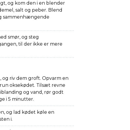
igt, og kom den i en blender
mel, salt og peber. Blend
n og sammenhængende
d smør, og steg
angen, til der ikke er mere
 og riv dem groft. Opvarm en
brun oksekødet. Tilsæt revne
iblanding og vand, rør godt
e i 5 minutter.
n, og lad kødet køle en
ten i.