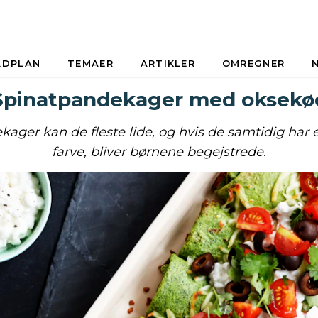
ADPLAN
TEMAER
ARTIKLER
OMREGNER
Spinatpandekager med oksekø
ger kan de fleste lide, og hvis de samtidig har e
farve, bliver børnene begejstrede.