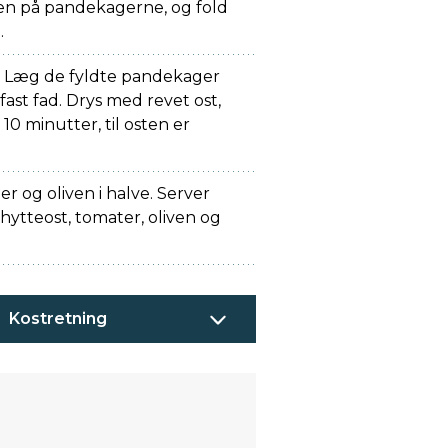
en på pandekagerne, og fold
.
. Læg de fyldte pandekager
ast fad. Drys med revet ost,
10 minutter, til osten er
r og oliven i halve. Server
tteost, tomater, oliven og
Kostretning