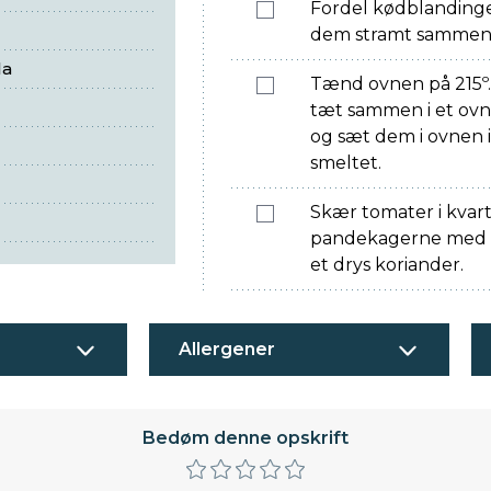
Fordel kødblanding
dem stramt sammen
la
Tænd ovnen på 215º
tæt sammen i et ovnf
og sæt dem i ovnen i 
smeltet.
Skær tomater i kvarte
pandekagerne med hy
et drys koriander.
Allergener
Bedøm denne opskrift