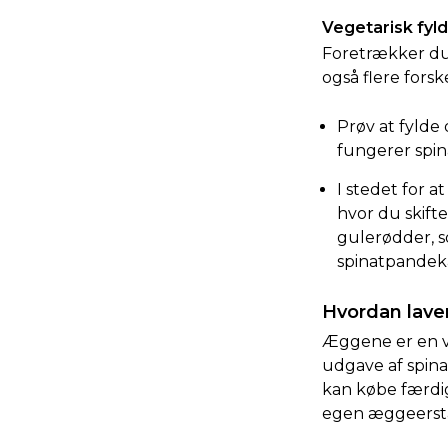
Vegetarisk fyld
Foretrækker du, 
også flere fors
Prøv at fylde 
fungerer spin
I stedet for a
hvor du skift
gulerødder, s
spinatpandeka
Hvordan lave
Æggene er en vi
udgave af spina
kan købe færdi
egen æggeersta