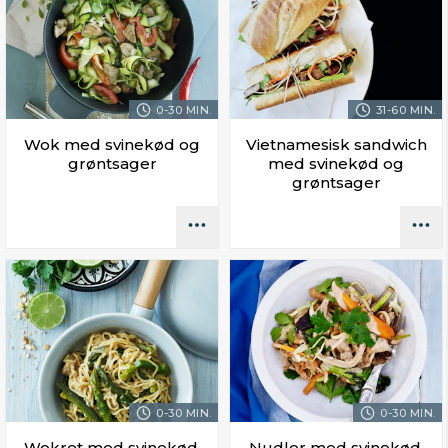
0-30 MIN.
31-60 MIN.
Wok med svinekød og
Vietnamesisk sandwich
grøntsager
med svinekød og
grøntsager
0-30 MIN.
0-30 MIN.
Wokret med svinekød,
Nudler med svinekød,