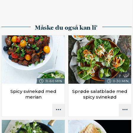
Måske du også kan li'
31-60 MIN.
0-30 MIN.
Spicy svinekød med
Sprøde salatblade med
merian
spicy svinekød