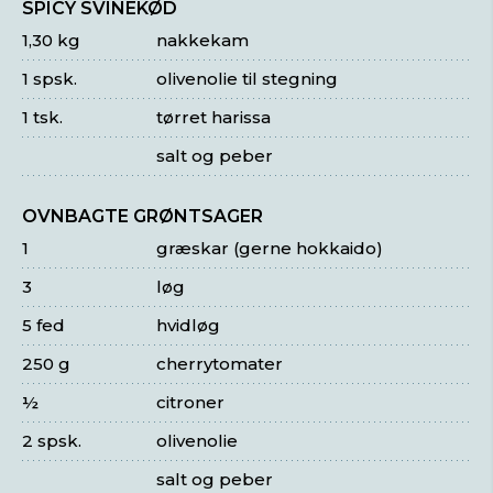
SPICY SVINEKØD
1,30 kg
nakkekam
1 spsk.
olivenolie til stegning
1 tsk.
tørret harissa
salt og peber
OVNBAGTE GRØNTSAGER
1
græskar (gerne hokkaido)
3
løg
5 fed
hvidløg
250 g
cherrytomater
½
citroner
2 spsk.
olivenolie
salt og peber