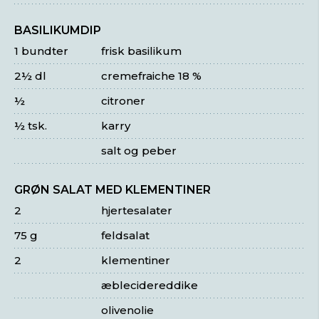
BASILIKUMDIP
1 bundter
frisk basilikum
2½ dl
cremefraiche 18 %
½
citroner
½ tsk.
karry
salt og peber
GRØN SALAT MED KLEMENTINER
2
hjertesalater
75 g
feldsalat
2
klementiner
æblecidereddike
olivenolie