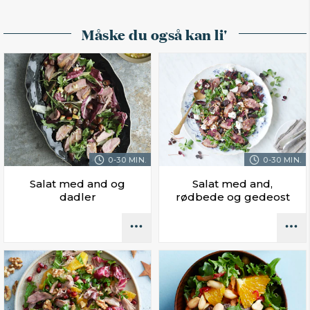
Måske du også kan li'
0-30 MIN.
0-30 MIN.
Salat med and og
Salat med and,
dadler
rødbede og gedeost