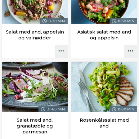
0-30 MIN.
0-30 MIN.
Salat med and, appelsin
Asiatisk salat med and
og valnødder
og appelsin
31-60 MIN.
0-30 MIN.
Salat med and,
Rosenkålssalat med
granatæble og
and
parmesan