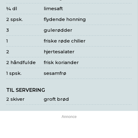
¼ dl
limesaft
2 spsk.
flydende honning
3
gulerødder
1
friske røde chilier
2
hjertesalater
2 håndfulde
frisk koriander
1 spsk.
sesamfrø
TIL SERVERING
2 skiver
groft brød