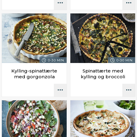
0-30 MIN.
0-30 MIN.
Kylling-spinattærte
Spinattærte med
med gorgonzola
kylling og broccoli