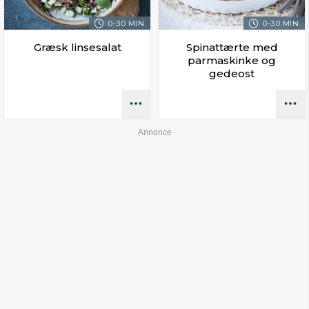
0-30 MIN.
0-30 MIN.
Græsk linsesalat
Spinattærte med
parmaskinke og
gedeost