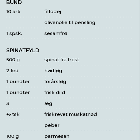
BUND
10 ark
fillodej
olivenolie til pensling
1 spsk.
sesamfrø
SPINATFYLD
500 g
spinat fra frost
2 fed
hvidløg
1 bundter
forårsløg
1 bundter
frisk dild
3
æg
½ tsk.
friskrevet muskatnød
peber
100 g
parmesan