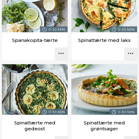
0-30 MIN.
0-30 MIN.
Spanakopita-tærte
Spinattærte med laks
0-30 MIN.
0-30 MIN.
Spinattærte med
Spinattærte med
gedeost
grøntsager