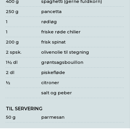
400 g
spaghetti (gerne fuldkorn)
250 g
pancetta
1
rødløg
1
friske røde chilier
200 g
frisk spinat
2 spsk.
olivenolie til stegning
1½ dl
grøntsagsbouillon
2 dl
piskefløde
½
citroner
salt og peber
TIL SERVERING
50 g
parmesan