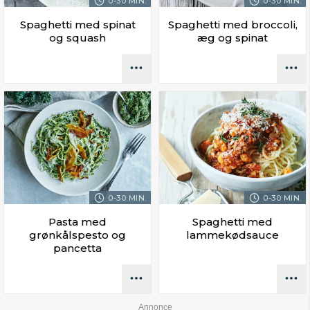
0-30 MIN.
0-30 MIN.
Spaghetti med spinat
Spaghetti med broccoli,
og squash
æg og spinat
0-30 MIN.
0-30 MIN.
Pasta med
Spaghetti med
grønkålspesto og
lammekødsauce
pancetta