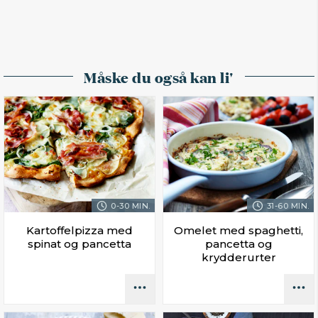
Måske du også kan li'
0-30 MIN.
31-60 MIN.
Kartoffelpizza med
Omelet med spaghetti,
spinat og pancetta
pancetta og
krydderurter