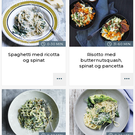
0-30 MIN.
31-60 MIN.
Spaghetti med ricotta
Risotto med
og spinat
butternutsquash,
spinat og pancetta