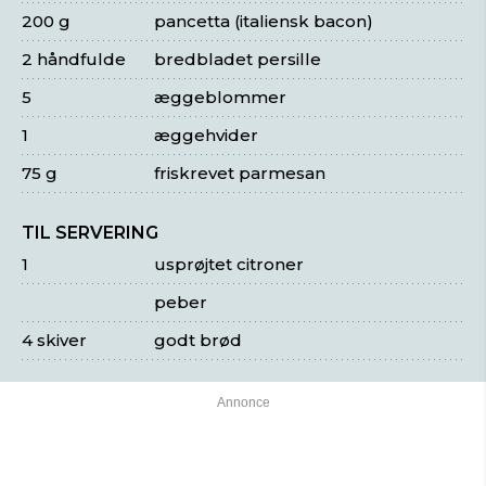
200 g
pancetta (italiensk bacon)
2 håndfulde
bredbladet persille
5
æggeblommer
1
æggehvider
75 g
friskrevet parmesan
TIL SERVERING
1
usprøjtet citroner
peber
4 skiver
godt brød