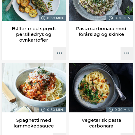
0-30 MIN.
0-30 MIN.
Bøffer med sprødt
Pasta carbonara med
persilledrys og
forårsløg og skinke
ovnkartofler
0-30 MIN.
0-30 MIN.
Spaghetti med
Vegetarisk pasta
lammekødsauce
carbonara