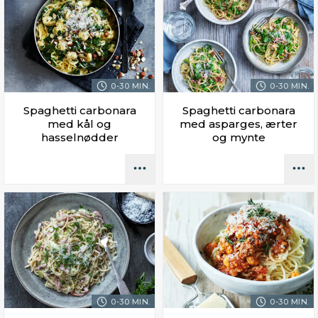
0-30 MIN.
0-30 MIN.
Spaghetti carbonara
Spaghetti carbonara
med kål og
med asparges, ærter
hasselnødder
og mynte
0-30 MIN.
0-30 MIN.