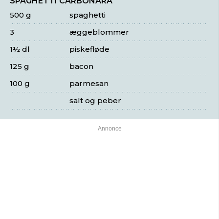
SPAGHETTI CARBONARA
500 g
spaghetti
3
æggeblommer
1½ dl
piskefløde
125 g
bacon
100 g
parmesan
salt og peber