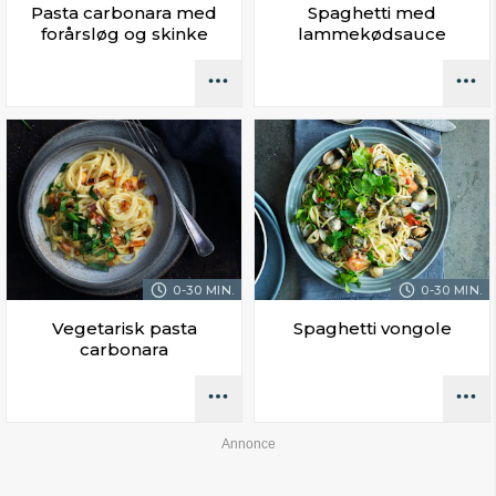
Pasta carbonara med
Spaghetti med
forårsløg og skinke
lammekødsauce
0-30 MIN.
0-30 MIN.
Vegetarisk pasta
Spaghetti vongole
carbonara