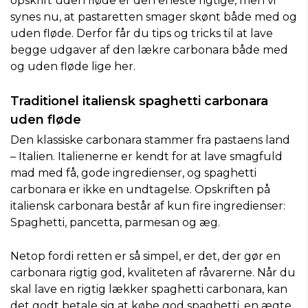
opskrift uden fløde er den eneste rigtige, men vi
synes nu, at pastaretten smager skønt både med og
uden fløde. Derfor får du tips og tricks til at lave
begge udgaver af den lækre carbonara både med
og uden fløde lige her.
Traditionel italiensk spaghetti carbonara
uden fløde
Den klassiske carbonara stammer fra pastaens land
– Italien. Italienerne er kendt for at lave smagfuld
mad med få, gode ingredienser, og spaghetti
carbonara er ikke en undtagelse. Opskriften på
italiensk carbonara består af kun fire ingredienser:
Spaghetti, pancetta, parmesan og æg.
Netop fordi retten er så simpel, er det, der gør en
carbonara rigtig god, kvaliteten af råvarerne. Når du
skal lave en rigtig lækker spaghetti carbonara, kan
det godt betale sig at købe god spaghetti, en ægte