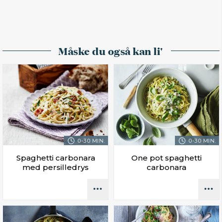
Måske du også kan li'
0-30 MIN.
0-30 MIN.
Spaghetti carbonara
One pot spaghetti
med persilledrys
carbonara