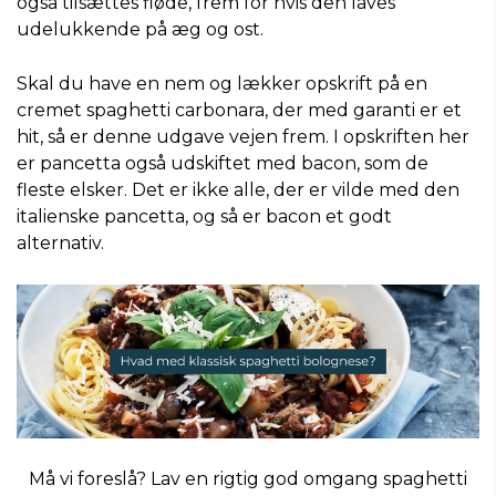
også tilsættes fløde, frem for hvis den laves
udelukkende på æg og ost.
Skal du have en nem og lækker opskrift på en
cremet spaghetti carbonara, der med garanti er et
hit, så er denne udgave vejen frem. I opskriften her
er pancetta også udskiftet med bacon, som de
fleste elsker. Det er ikke alle, der er vilde med den
italienske pancetta, og så er bacon et godt
alternativ.
Må vi foreslå? Lav en rigtig god omgang spaghetti