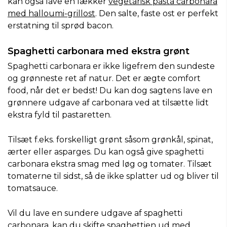
kan også lave en lækker
vegetarisk pasta carbonara
med halloumi-grillost
. Den salte, faste ost er perfekt
erstatning til sprød bacon.
Spaghetti carbonara med ekstra grønt
Spaghetti carbonara er ikke ligefrem den sundeste
og grønneste ret af natur. Det er ægte comfort
food, når det er bedst! Du kan dog sagtens lave en
grønnere udgave af carbonara ved at tilsætte lidt
ekstra fyld til pastaretten.
Tilsæt f.eks. forskelligt grønt såsom grønkål, spinat,
ærter eller asparges. Du kan også give spaghetti
carbonara ekstra smag med løg og tomater. Tilsæt
tomaterne til sidst, så de ikke splatter ud og bliver til
tomatsauce.
Vil du lave en sundere udgave af spaghetti
carbonara, kan du skifte spaghettien ud med