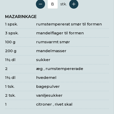
stk.
Antal serveringer
MAZARINKAGE
1 spsk.
rumstempererat smør til formen
3 spsk.
mandelflager til formen
100 g
rumsvarmt smør
200 g
mandelmasser
1½ dl
sukker
2
æg , rumstempererade
1½ dl
hvedemel
1 tsk.
bagepulver
2 tsk.
vaniljesukker
1
citroner , rivet skal