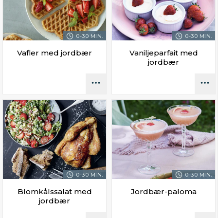
0-30 MIN.
0-30 MIN.
Vafler med jordbær
Vaniljeparfait med
jordbær
0-30 MIN.
0-30 MIN.
Blomkålssalat med
Jordbær-paloma
jordbær