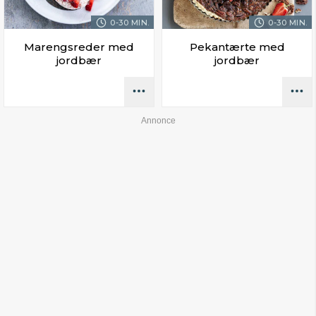
0-30 MIN.
0-30 MIN.
Marengsreder med
Pekantærte med
jordbær
jordbær