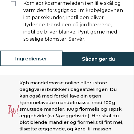
Kom abrikosmarmeladen i en lille skål og
varm den forsigtigt op i mikrobølgeovnen
i et par sekunder, indtil den bliver
flydende. Pensl den på jordbærrene,
indtil de bliver blanke. Pynt gerne med
spiselige blomster. Servér.
Ingredienser
Sådan gør du
Køb mandelmasse online eller i store
dagligvarerbutikker i bageafdelingen. Du
kan også med fordel lave din egen
hjemmelavede mandelmasse: med 100 g
Tip!
smuttede mandler, 100 g flormelis og 1 spsk.
æggehvide (ca. ¼ æggehvide). Her skal du
blot blende mandler og flormelis til fint mel,
tilsætte æggehvide, og køre, til massen