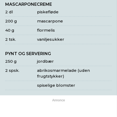
MASCARPONECREME
2 dl
piskefløde
200 g
mascarpone
40 g
flormelis
2 tsk.
vaniljesukker
PYNT OG SERVERING
250 g
jordbær
2 spsk.
abrikosmarmelade (uden
frugtstykker)
spiselige blomster