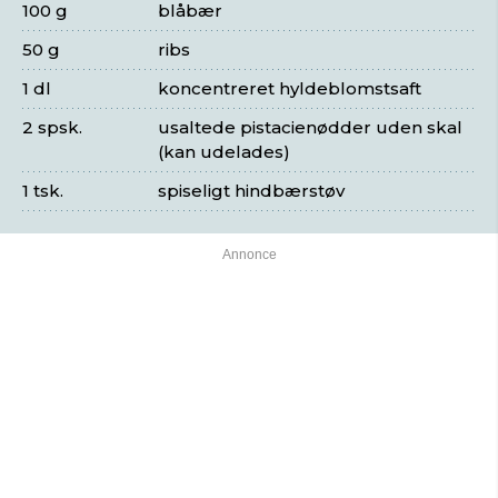
100 g
blåbær
50 g
ribs
1 dl
koncentreret hyldeblomstsaft
2 spsk.
usaltede pistacienødder uden skal
(kan udelades)
1 tsk.
spiseligt hindbærstøv