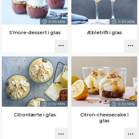
0-30 MIN.
0-30 MIN.
S’more-dessert i glas
Æbletrifli i glas
0-30 MIN.
0-30 MIN.
Citrontærte i glas
Citron-cheesecake i
glas