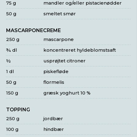
75 g
mandler og/eller pistacienødder
50 g
smeltet smør
MASCARPONECREME
250 g
mascarpone
¾ dl
koncentreret hyldeblomstsaft
½
usprøjtet citroner
1 dl
piskefløde
50 g
flormelis
150 g
græsk yoghurt 10 %
TOPPING
250 g
jordbær
100 g
hindbær