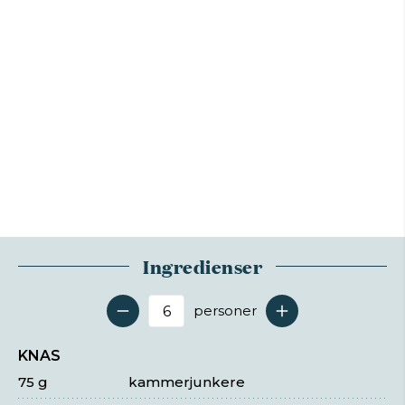
Ingredienser
personer
Antal serveringer
KNAS
75 g
kammerjunkere