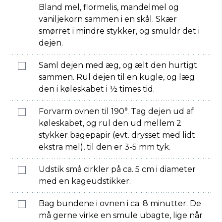
Bland mel, flormelis, mandelmel og
vaniljekorn sammen i en skål. Skær
smørret i mindre stykker, og smuldr det i
dejen.
Saml dejen med æg, og ælt den hurtigt
sammen. Rul dejen til en kugle, og læg
den i køleskabet i ½ times tid.
Forvarm ovnen til 190°. Tag dejen ud af
køleskabet, og rul den ud mellem 2
stykker bagepapir (evt. drysset med lidt
ekstra mel), til den er 3-5 mm tyk.
Udstik små cirkler på ca. 5 cm i diameter
med en kageudstikker.
Bag bundene i ovnen i ca. 8 minutter. De
må gerne virke en smule ubagte, lige når