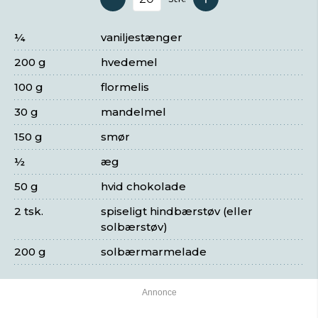
Antal serveringer
¼
vaniljestænger
200 g
hvedemel
100 g
flormelis
30 g
mandelmel
150 g
smør
½
æg
50 g
hvid chokolade
2 tsk.
spiseligt hindbærstøv (eller
solbærstøv)
200 g
solbærmarmelade