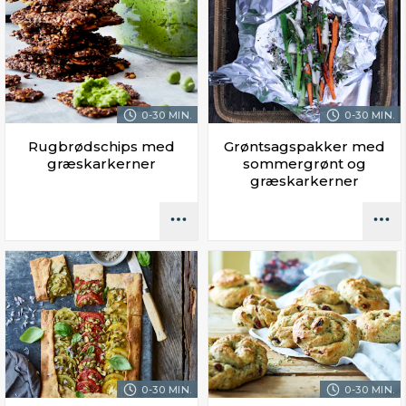
0-30 MIN.
0-30 MIN.
Rugbrødschips med
Grøntsagspakker med
græskarkerner
sommergrønt og
græskarkerner
0-30 MIN.
0-30 MIN.