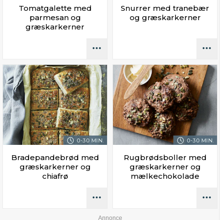
Tomatgalette med
Snurrer med tranebær
parmesan og
og græskarkerner
græskarkerner
0-30 MIN.
0-30 MIN.
Bradepandebrød med
Rugbrødsboller med
græskarkerner og
græskarkerner og
chiafrø
mælkechokolade