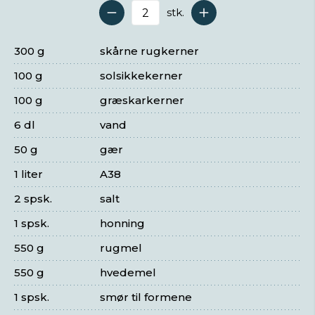
stk.
Antal serveringer
300 g
skårne rugkerner
100 g
solsikkekerner
100 g
græskarkerner
6 dl
vand
50 g
gær
1 liter
A38
2 spsk.
salt
1 spsk.
honning
550 g
rugmel
550 g
hvedemel
1 spsk.
smør til formene