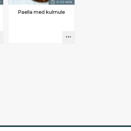
.
0-30 MIN.
Paella med kulmule