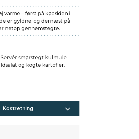
j varme – først på kødsiden i
l de er gyldne, og dernæst på
e er netop gennemstegte.
t. Servér smørstegt kulmule
ldsalat og kogte kartofler.
Kostretning