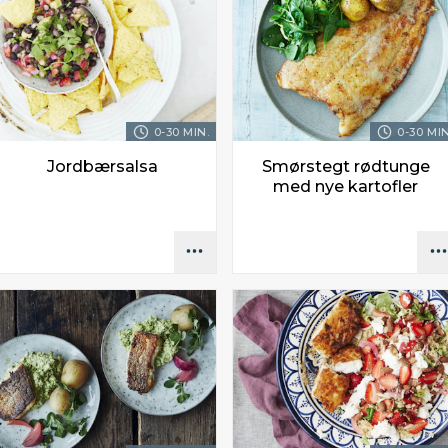
0-30 MIN.
0-30 MIN
Jordbærsalsa
Smørstegt rødtunge
med nye kartofler