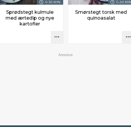
0-30 MIN.
0-30 MIN
Sprødstegt kulmule
Smørstegt torsk med
med ærtedip og nye
quinoasalat
kartofler