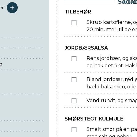
Sådan
er
serveringer
TILBEHØR
Skrub kartoflerne, og
20 minutter, til de e
JORDBÆRSALSA
Rens jordbær, og skæ
ng
og hak det fint. Hak 
Bland jordbær, rødlø
hæld balsamico, olie
Vend rundt, og smag 
SMØRSTEGT KULMULE
Smelt smør på en pa
med salt og peber.