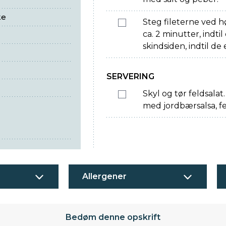
ke
Steg fileterne ved hø
ca. 2 minutter, indti
skindsiden, indtil d
SERVERING
Skyl og tør feldsala
med jordbærsalsa, fe
Allergener
Bedøm denne opskrift