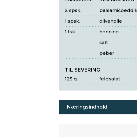
2 spsk.
balsamicoeddi
1 spsk.
olivenolie
1 tsk.
honning
salt
peber
TIL SEVERING
125 g
feldsalat
Næringsindhold