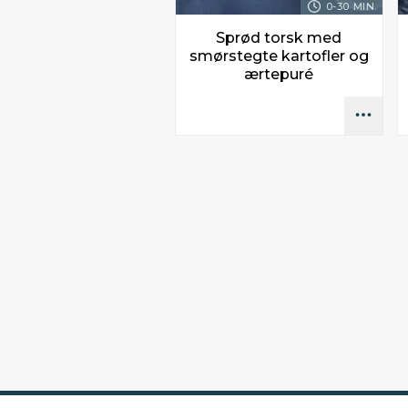
0-30 MIN.
Sprød torsk med
smørstegte kartofler og
ærtepuré