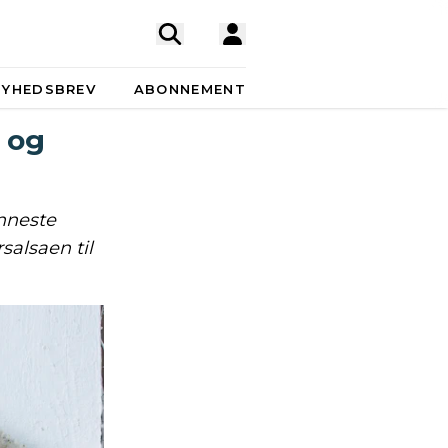
NYHEDSBREV
ABONNEMENT
 og
nneste
alsaen til