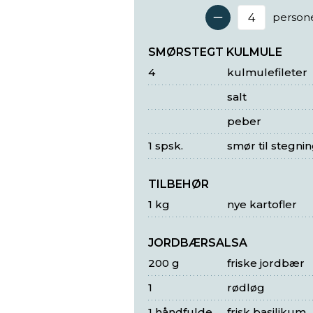
person
Antal 
SMØRSTEGT KULMULE
4
kulmulefileter
salt
peber
1 spsk.
smør til stegni
TILBEHØR
1 kg
nye kartofler
JORDBÆRSALSA
200 g
friske jordbær
1
rødløg
1 håndfulde
frisk basilikum