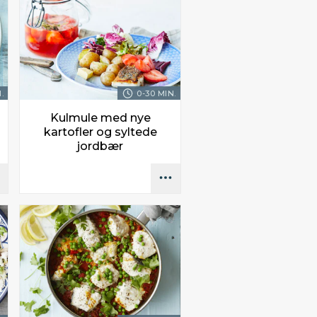
.
0-30 MIN.
Kulmule med nye
kartofler og syltede
jordbær