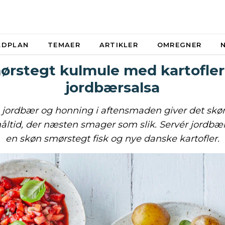
ADPLAN
TEMAER
ARTIKLER
OMREGNER
ørstegt kulmule med kartofler
jordbærsalsa
e jordbær og honning i aftensmaden giver det skø
tid, der næsten smager som slik. Servér jordbærs
en skøn smørstegt fisk og nye danske kartofler.