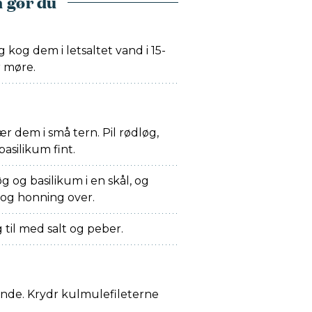
 gør du
 kog dem i letsaltet vand i 15-
r møre.
r dem i små tern. Pil rødløg,
basilikum fint.
g og basilikum i en skål, og
 og honning over.
til med salt og peber.
nde. Krydr kulmulefileterne