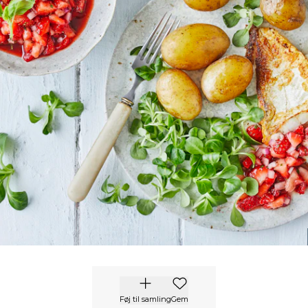
Føj til samling
Gem