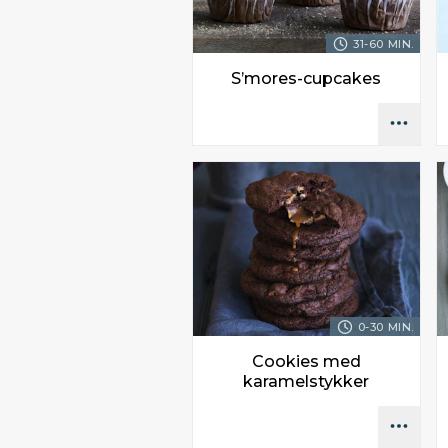
31-60 MIN.
S’mores-cupcakes
0-30 MIN.
Cookies med
karamelstykker