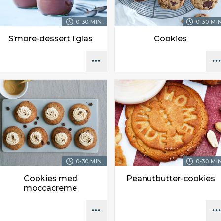
0-30 MIN.
0-30 MIN
S’more-dessert i glas
Cookies
0-30 MIN.
0-30 MIN
Cookies med
Peanutbutter-cookies
moccacreme