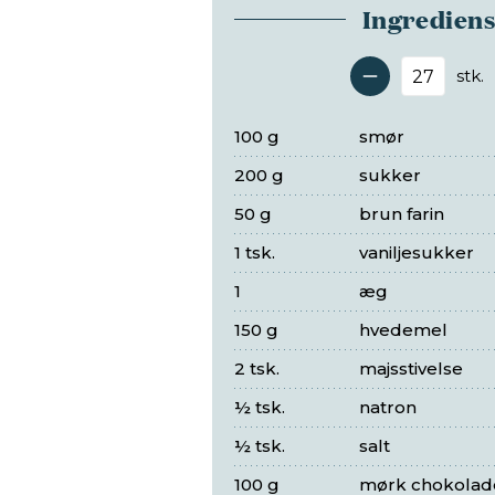
Ingredien
stk.
Antal 
100 g
smør
200 g
sukker
50 g
brun farin
1 tsk.
vaniljesukker
1
æg
150 g
hvedemel
2 tsk.
majsstivelse
½ tsk.
natron
½ tsk.
salt
100 g
mørk chokolad