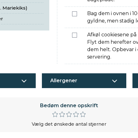
s. Mariekiks)
Bag dem i ovnen i 10-
er
gyldne, men stadig l
Afkøl cookiesene på
Flyt dem herefter ov
dem helt. Opbevar i 
servering.
Allergener
Bedøm denne opskrift
Vælg det ønskede antal stjerner