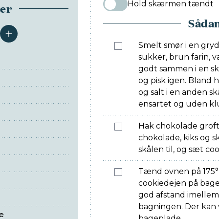
Hold skærmen tændt
ser
Sådan
serveringer
Smelt smør i en gryde
sukker, brun farin, 
godt sammen i en skå
og pisk igen. Bland 
og salt i en anden skå
ensartet og uden kl
Hak chokolade groft.
chokolade, kiks og 
skålen til, og sæt coo
Tænd ovnen på 175° 
cookiedejen på bag
god afstand imellem
bagningen. Der kan 
e
bageplade.