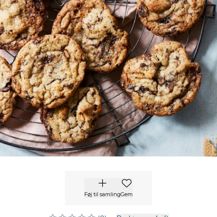
Føj til samling
Gem