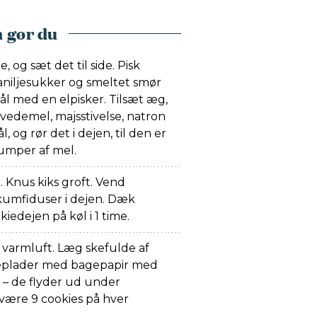
 gør du
, og sæt det til side. Pisk
vaniljesukker og smeltet smør
l med en elpisker. Tilsæt æg,
hvedemel, majsstivelse, natron
l, og rør det i dejen, til den er
umper af mel.
 Knus kiks groft. Vend
skumfiduser i dejen. Dæk
kiedejen på køl i 1 time.
varmluft. Læg skefulde af
eplader med bagepapir med
 – de flyder ud under
være 9 cookies på hver