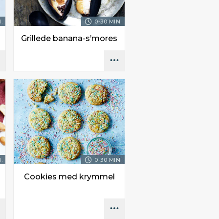
.
0-30 MIN.
Grillede banana-s’mores
.
0-30 MIN.
Cookies med krymmel