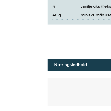
4
vaniljekiks (f.ek
40 g
miniskumfidus
Næringsindhold