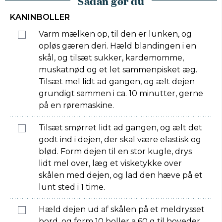
Sådan gør du
KANINBOLLER
Varm mælken op, til den er lunken, og
opløs gæren deri. Hæld blandingen i en
skål, og tilsæt sukker, kardemomme,
muskatnød og et let sammenpisket æg.
Tilsæt mel lidt ad gangen, og ælt dejen
grundigt sammen i ca. 10 minutter, gerne
på en røremaskine.
Tilsæt smørret lidt ad gangen, og ælt det
godt ind i dejen, der skal være elastisk og
blød. Form dejen til en stor kugle, drys
lidt mel over, læg et visketykke over
skålen med dejen, og lad den hæve på et
lunt sted i 1 time.
Hæld dejen ud af skålen på et meldrysset
bord, og form 10 boller a 60 g til hoveder