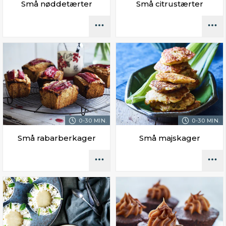
Små nøddetærter
Små citrustærter
0-30 MIN.
0-30 MIN.
Små rabarberkager
Små majskager