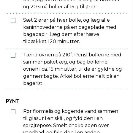
og 20 små boller af 15 g til ører.
Sæt 2 ører på hver bolle, og læg alle
kaninhovederne på en bageplade med
bagepapir. Læg dem efterhæve
tildækket i 20 minutter.
Tænd ovnen på 210°. Pensl bollerne med
sammenpisket æg, og bag bollerne i
ovnen i ca. 15 minutter, til de er gyldne og
gennembagte. Afkøl bollerne helt på en
bagerist.
PYNT
Rør flormelis og kogende vand sammen
til glasur i en skål, og fyld den i en
sprøjtepose. Smelt chokoladen over
vandbad, og fyld den i en anden