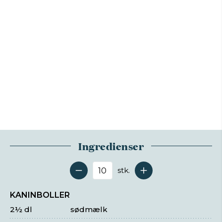
Ingredienser
stk.
Antal serveringer
KANINBOLLER
2½ dl
sødmælk