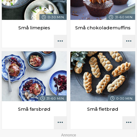
0-30 MIN.
31-60 MIN.
Små limepies
Små chokolademuffins
31-60 MIN.
0-30 MIN.
Små farsbrød
Små fletbrød