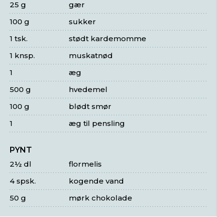
25 g
gær
100 g
sukker
1 tsk.
stødt kardemomme
1 knsp.
muskatnød
1
æg
500 g
hvedemel
100 g
blødt smør
1
æg til pensling
PYNT
2½ dl
flormelis
4 spsk.
kogende vand
50 g
mørk chokolade