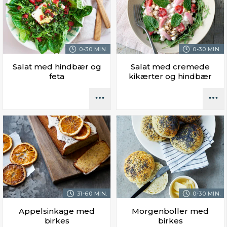
0-30 MIN.
0-30 MIN.
Salat med hindbær og
Salat med cremede
feta
kikærter og hindbær
31-60 MIN.
0-30 MIN.
Appelsinkage med
Morgenboller med
birkes
birkes