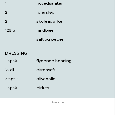
1
hovedsalater
2
forårsløg
2
skoleagurker
125 g
hindbær
salt og peber
DRESSING
1 spsk.
flydende honning
½ dl
citronsaft
3 spsk.
olivenolie
1 spsk.
birkes