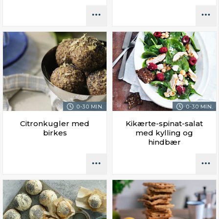
0-30 MIN.
0-30 MIN.
Citronkugler med
Kikærte-spinat-salat
birkes
med kylling og
hindbær