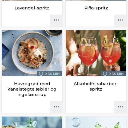
Lavendel-spritz
Piña-spritz
0-30 MIN.
0-30 MIN.
Havregrød med
Alkoholfri rabarber-
kanelstegte æbler og
spritz
ingefærsirup