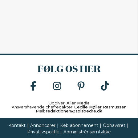
FØLG OS HER
Udgiver:
Aller Media
Ansvarshavende chefredaktør:
Cecilie Møller Rasmussen
Mail:
redaktionen@spisbedre.dk
Kontakt
|
Annoncører
|
Køb abonnement
|
Ophavsret
|
Privatlivspolitik
|
Administrér samtykke