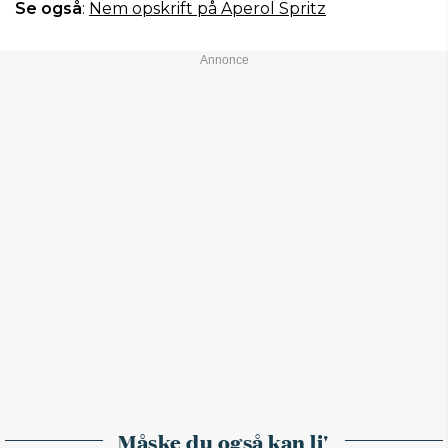
Se også
:
Nem opskrift på Aperol Spritz
Måske du også kan li'