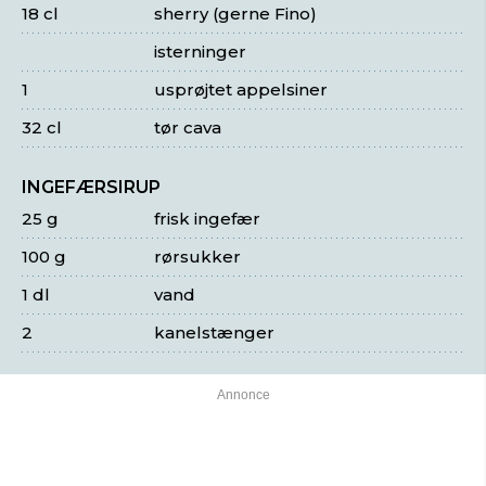
18 cl
sherry (gerne Fino)
isterninger
1
usprøjtet appelsiner
32 cl
tør cava
INGEFÆRSIRUP
25 g
frisk ingefær
100 g
rørsukker
1 dl
vand
2
kanelstænger