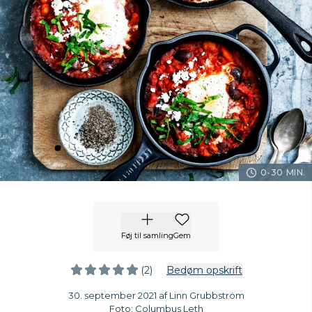
0-30 MIN.
Føj til samling
Gem
(2)
Bedøm opskrift
30. september 2021 af Linn Grubbström
Foto: Columbus Leth