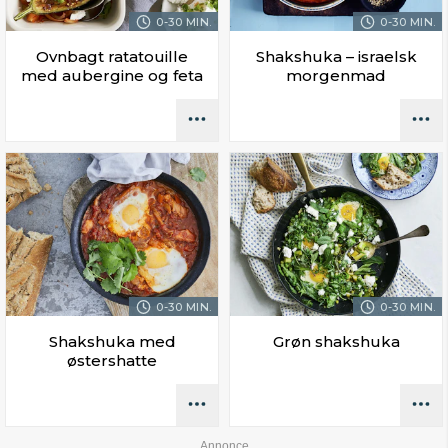
0-30 MIN.
0-30 MIN.
Ovnbagt ratatouille
Shakshuka – israelsk
med aubergine og feta
morgenmad
0-30 MIN.
0-30 MIN.
Shakshuka med
Grøn shakshuka
østershatte