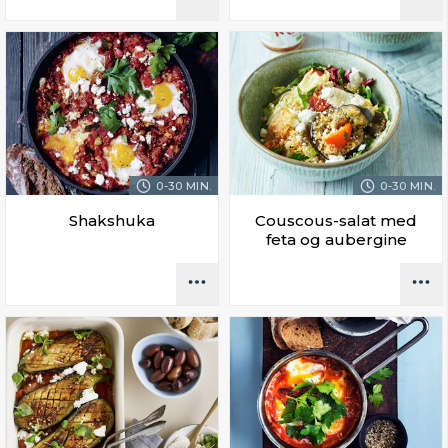
0-30 MIN.
0-30 MIN.
Shakshuka
Couscous-salat med
feta og aubergine