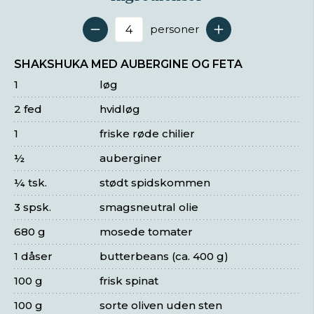
personer
Antal serveringer
SHAKSHUKA MED AUBERGINE OG FETA
1
løg
2 fed
hvidløg
1
friske røde chilier
½
auberginer
¼ tsk.
stødt spidskommen
3 spsk.
smagsneutral olie
680 g
mosede tomater
1 dåser
butterbeans (ca. 400 g)
100 g
frisk spinat
100 g
sorte oliven uden sten