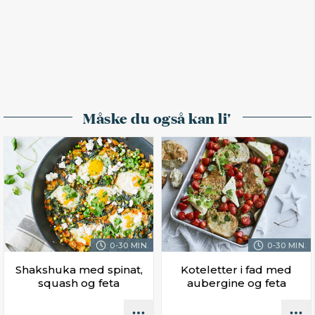
Måske du også kan li'
0-30 MIN.
0-30 MIN.
Shakshuka med spinat,
Koteletter i fad med
squash og feta
aubergine og feta