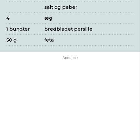
salt og peber
4
æg
1 bundter
bredbladet persille
50 g
feta