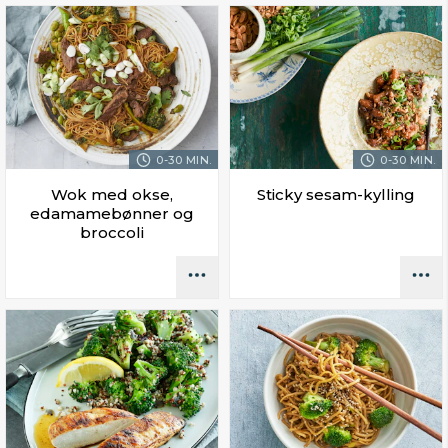
0-30 MIN.
0-30 MIN.
Wok med okse,
Sticky sesam-kylling
edamamebønner og
broccoli