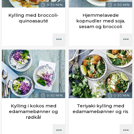
0-30 MIN.
0-30 MIN.
Kylling med broccoli-
Hjemmelavede
quinoasauté
kopnudler med soja,
sesam og broccoli
0-30 MIN.
0-30 MIN.
Kylling i kokos med
Teriyaki-kylling med
edamamebønner og
edamamebønner og ris
rødkål