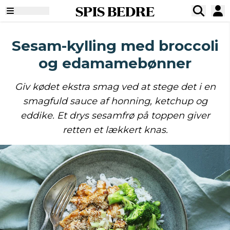
SPIS BEDRE
Sesam-kylling med broccoli
og edamamebønner
Giv kødet ekstra smag ved at stege det i en
smagfuld sauce af honning, ketchup og
eddike. Et drys sesamfrø på toppen giver
retten et lækkert knas.