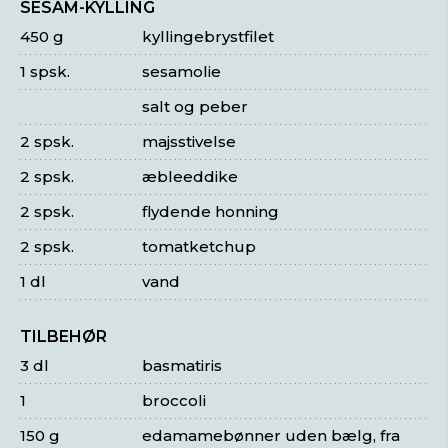
SESAM-KYLLING
450 g
kyllingebrystfilet
1 spsk.
sesamolie
salt og peber
2 spsk.
majsstivelse
2 spsk.
æbleeddike
2 spsk.
flydende honning
2 spsk.
tomatketchup
1 dl
vand
TILBEHØR
3 dl
basmatiris
1
broccoli
150 g
edamamebønner uden bælg, fra