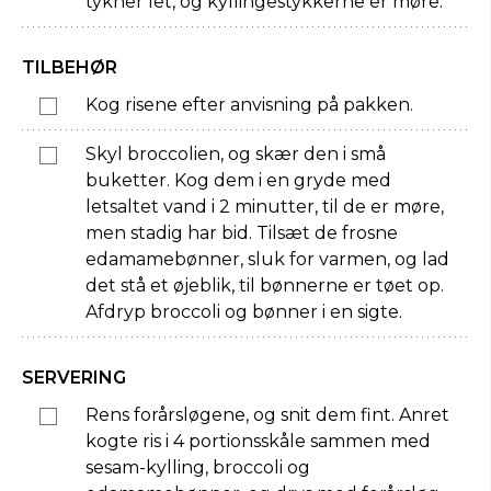
tykner let, og kyllingestykkerne er møre.
TILBEHØR
Kog risene efter anvisning på pakken.
Skyl broccolien, og skær den i små
buketter. Kog dem i en gryde med
letsaltet vand i 2 minutter, til de er møre,
men stadig har bid. Tilsæt de frosne
edamamebønner, sluk for varmen, og lad
det stå et øjeblik, til bønnerne er tøet op.
Afdryp broccoli og bønner i en sigte.
SERVERING
Rens forårsløgene, og snit dem fint. Anret
kogte ris i 4 portionsskåle sammen med
sesam-kylling, broccoli og