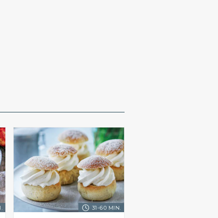
.
31-60 MIN.