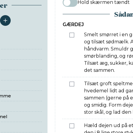
Hold skærmen tændt
ser
Sådan
serveringer
GÆRDEJ
Smelt smørret i en 
og tilsæt sødmælk. A
håndvarm. Smuldr g
smørblanding, og rør
Tilsæt æg, sukker, 
det sammen.
Tilsæt groft speltme
hvedemel lidt ad ga
omme
sammen (gerne på en 
og smidig. Form deje
stor skål, og lad den
mel
Hæld dejen ud på et 
den i 8 lige store st