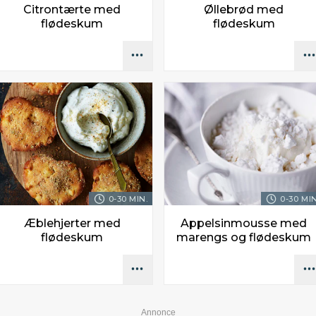
Citrontærte med
Øllebrød med
flødeskum
flødeskum
0-30 MIN.
0-30 MIN
Æblehjerter med
Appelsinmousse med
flødeskum
marengs og flødeskum