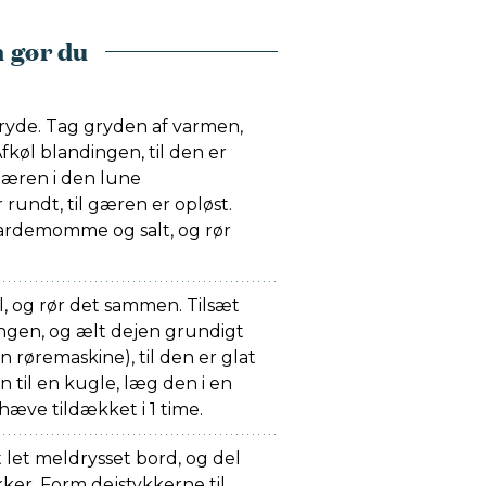
 gør du
gryde. Tag gryden af varmen,
fkøl blandingen, til den er
æren i den lune
 rundt, til gæren er opløst.
kardemomme og salt, og rør
l, og rør det sammen. Tilsæt
ngen, og ælt dejen grundigt
røremaskine), til den er glat
n til en kugle, læg den i en
 hæve tildækket i 1 time.
let meldrysset bord, og del
ykker. Form dejstykkerne til