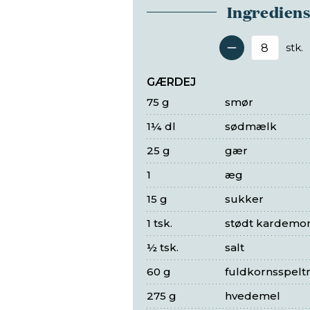
Ingredien
stk.
Antal 
GÆRDEJ
75 g
smør
1¼ dl
sødmælk
25 g
gær
1
æg
15 g
sukker
1 tsk.
stødt kardem
½ tsk.
salt
60 g
fuldkornsspelt
275 g
hvedemel