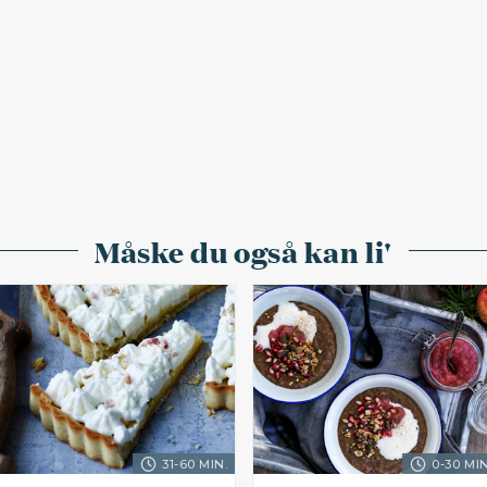
Måske du også kan li'
31-60 MIN.
0-30 MIN