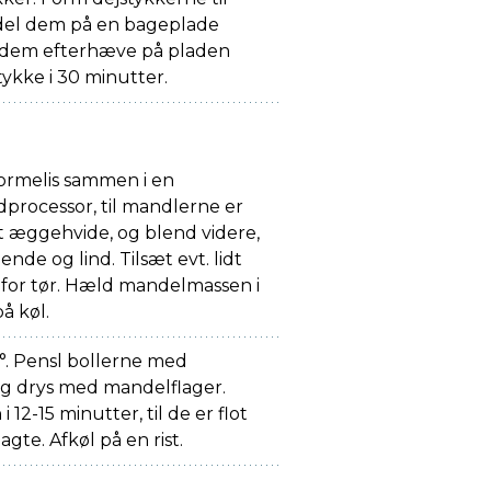
rdel dem på en bageplade
 dem efterhæve på pladen
tykke i 30 minutter.
ormelis sammen i en
dprocessor, til mandlerne er
t æggehvide, og blend videre,
ende og lind. Tilsæt evt. lidt
 for tør. Hæld mandelmassen i
å køl.
. Pensl bollerne med
g drys med mandelflager.
 12-15 minutter, til de er flot
te. Afkøl på en rist.