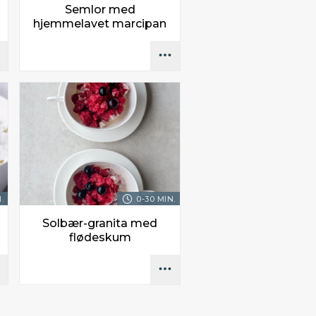
Semlor med
hjemmelavet marcipan
.
0-30 MIN.
Solbær-granita med
flødeskum