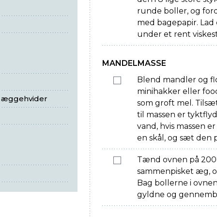
runde boller, og fo
med bagepapir. Lad
under et rent viskes
MANDELMASSE
Blend mandler og fl
minihakker eller foo
e æggehvider
som groft mel. Tilsæ
til massen er tyktflyd
vand, hvis massen er
en skål, og sæt den p
Tænd ovnen på 200°
sammenpisket æg, o
Bag bollerne i ovnen i
gyldne og gennembag