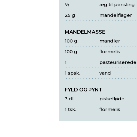
½
æg til pensling
25 g
mandelflager
MANDELMASSE
100 g
mandler
100 g
flormelis
1
pasteurisered
1 spsk.
vand
FYLD OG PYNT
3 dl
piskefløde
1 tsk.
flormelis