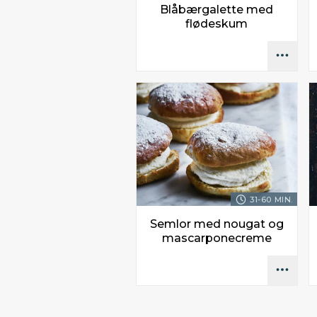
Blåbærgalette med
flødeskum
31-60 MIN.
Semlor med nougat og
mascarponecreme