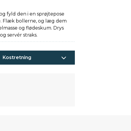
 og fyld den i en sprøjtepose
e. Flæk bollerne, og læg dem
masse og flødeskum. Drys
 og servér straks.
Kostretning