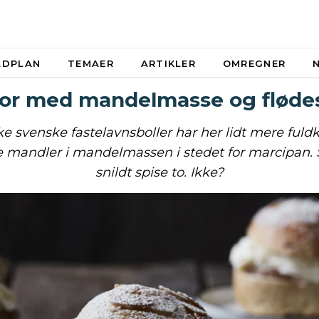
ADPLAN
TEMAER
ARTIKLER
OMREGNER
or med mandelmasse og flød
ke svenske fastelavnsboller har her lidt mere fuldk
 mandler i mandelmassen i stedet for marcipan.
snildt spise to. Ikke?