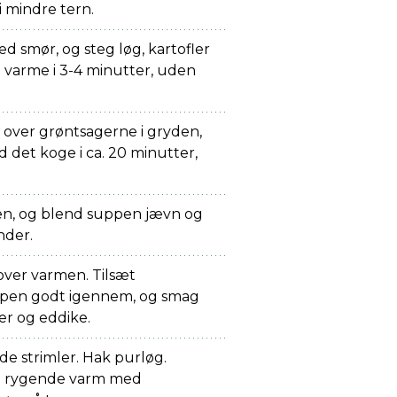
i mindre tern.
 smør, og steg løg, kartofler
l varme i 3-4 minutter, uden
over grøntsagerne i gryden,
ad det koge i ca. 20 minutter,
en, og blend suppen jævn og
nder.
over varmen. Tilsæt
ppen godt igennem, og smag
ber og eddike.
nde strimler. Hak purløg.
en rygende varm med