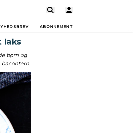
NYHEDSBREV
ABONNEMENT
 laks
åde børn og
 bacontern.