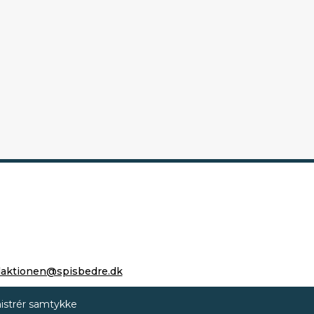
daktionen@spisbedre.dk
istrér samtykke