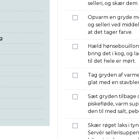
selleri, og skær dem 
Opvarm en gryde med
og selleri ved midde
at det tager farve.
ng
Hæld hønsebouillon 
bring det i kog, og l
til det hele er mørt.
Tag gryden af varm
glat med en stavble
Sæt gryden tilbage 
piskefløde, varm su
den til med salt, pe
Skær røget laks i ty
Servér sellerisupp