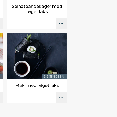
Spinatpandekager med
røget laks
.
31-60 MIN.
Maki med røget laks