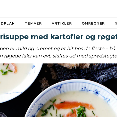
ADPLAN
TEMAER
ARTIKLER
OMREGNER
erisuppe med kartofler og røget
pen er mild og cremet og et hit hos de fleste – b
n røgede laks kan evt. skiftes ud med sprødstegte