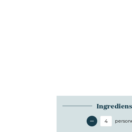
Ingredien
person
Antal 