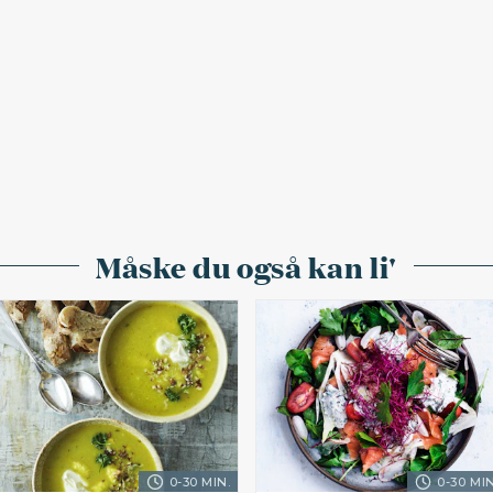
Måske du også kan li'
0-30 MIN.
0-30 MIN