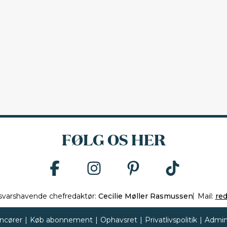
FØLG OS HER
svarshavende chefredaktør:
Cecilie Møller Rasmussen
Mail:
re
ncører
|
Køb abonnement
|
Ophavsret
|
Privatlivspolitik
|
Admin