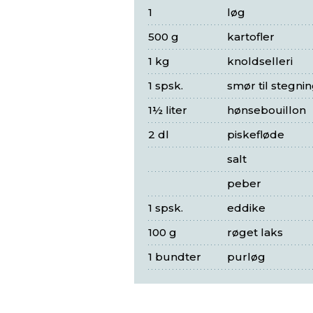
1
løg
500 g
kartofler
1 kg
knoldselleri
1 spsk.
smør til stegni
1½ liter
hønsebouillon
2 dl
piskefløde
salt
peber
1 spsk.
eddike
100 g
røget laks
1 bundter
purløg