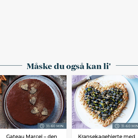
Måske du også kan li'
31-60 MIN.
31-60 MIN
Gateau Marcel – den
Kransekagehjerte med