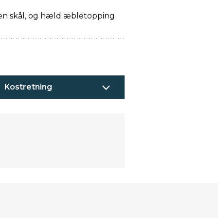
 en skål, og hæld æbletopping
Kostretning