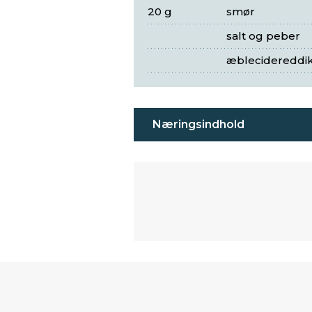
20 g
smør
salt og peber
æblecidereddike
Næringsindhold