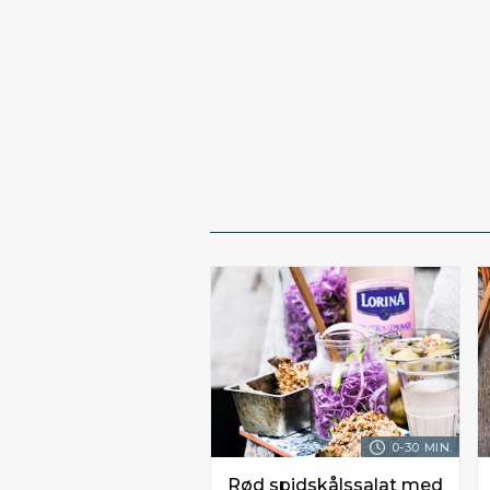
0-30 MIN.
Rød spidskålssalat med