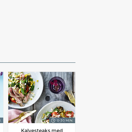
.
0-30 MIN.
Kalvesteaks med