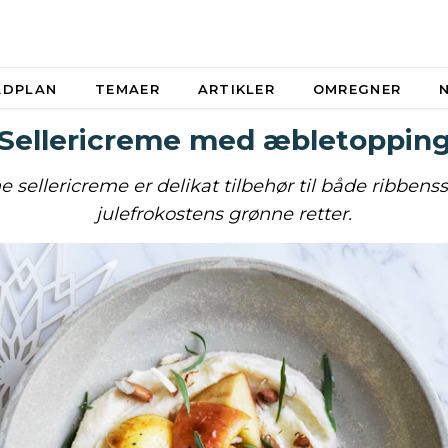
ADPLAN
TEMAER
ARTIKLER
OMREGNER
Sellericreme med æbletoppin
sellericreme er delikat tilbehør til både ribbenss
julefrokostens grønne retter.