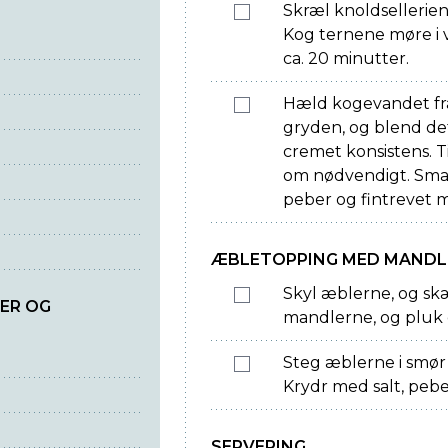
Skræl knoldsellerien
Kog ternene møre i v
ca. 20 minutter.
Hæld kogevandet fra,
gryden, og blend de
cremet konsistens. T
om nødvendigt. Smag 
peber og fintrevet 
ÆBLETOPPING MED MANDL
Skyl æblerne, og sk
ER OG
mandlerne, og pluk 
Steg æblerne i smør 
Krydr med salt, pebe
SERVERING