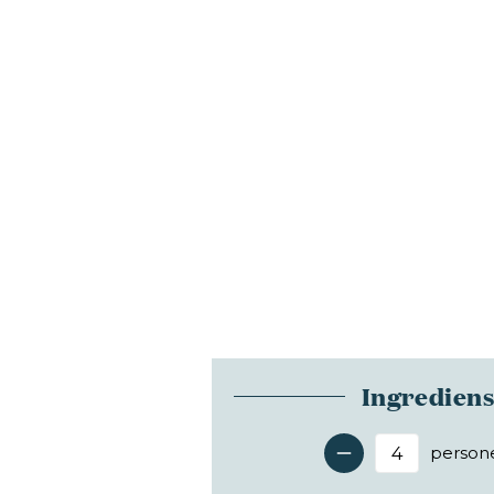
Ingredien
person
Antal 