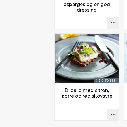
asparges og en god
dressing
0-30 MIN.
Dildsild med citron,
porre og rød skovsyre