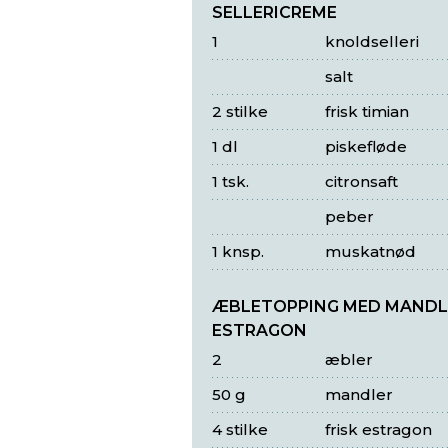
SELLERICREME
1
knoldselleri
salt
2 stilke
frisk timian
1 dl
piskefløde
1 tsk.
citronsaft
peber
1 knsp.
muskatnød
ÆBLETOPPING MED MANDL
ESTRAGON
2
æbler
50 g
mandler
4 stilke
frisk estragon