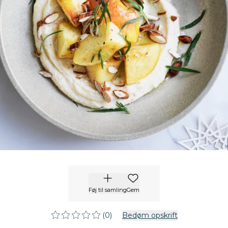
Føj til samling
Gem
(0)
Bedøm opskrift