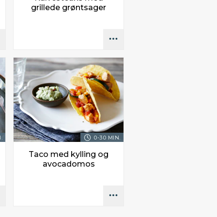
grillede grøntsager
.
0-30 MIN.
Taco med kylling og
avocadomos