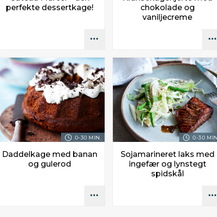
perfekte dessertkage!
chokolade og
vaniljecreme
0-30 MIN.
0-30 MIN
Daddelkage med banan
Sojamarineret laks med
og gulerod
ingefær og lynstegt
spidskål