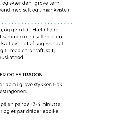
, og skær den i grove tern.
and med salt og timiankviste i
 og gem lidt. Hæld fløde i
t sammen med selleri til en
ilsæt evt. lidt af kogevandet
til med citronsaft, salt,
muskatnød.
ER OG ESTRAGON
ær dem i grove stykker. Hak
estragonen.
på en pande i 3-4 minutter.
r og et par dråber eddike.