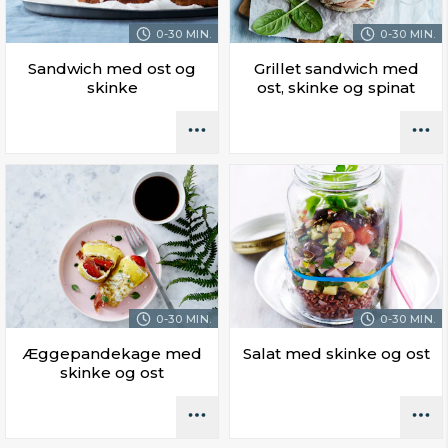
0-30 MIN.
0-30 MIN.
Sandwich med ost og
Grillet sandwich med
skinke
ost, skinke og spinat
0-30 MIN.
0-30 MIN.
Æggepandekage med
Salat med skinke og ost
skinke og ost