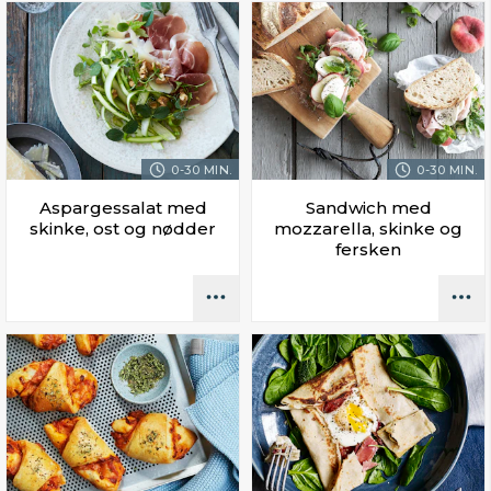
0-30 MIN.
0-30 MIN.
Aspargessalat med
Sandwich med
skinke, ost og nødder
mozzarella, skinke og
fersken