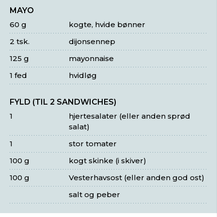
MAYO
60 g
kogte, hvide bønner
2 tsk.
dijonsennep
125 g
mayonnaise
1 fed
hvidløg
FYLD (TIL 2 SANDWICHES)
1
hjertesalater (eller anden sprød
salat)
1
stor tomater
100 g
kogt skinke (i skiver)
100 g
Vesterhavsost (eller anden god ost)
salt og peber