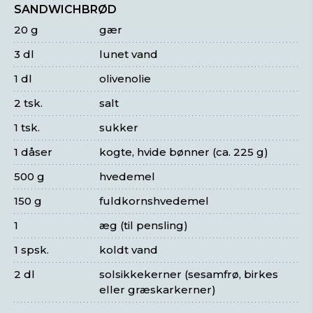
SANDWICHBRØD
20 g
gær
3 dl
lunet vand
1 dl
olivenolie
2 tsk.
salt
1 tsk.
sukker
1 dåser
kogte, hvide bønner (ca. 225 g)
500 g
hvedemel
150 g
fuldkornshvedemel
1
æg (til pensling)
1 spsk.
koldt vand
2 dl
solsikkekerner (sesamfrø, birkes
eller græskarkerner)