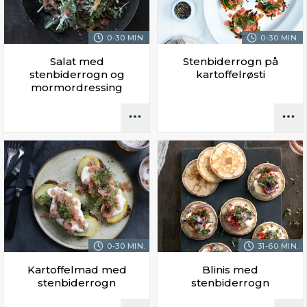
0-30 MIN.
0-30 MIN.
Salat med
Stenbiderrogn på
stenbiderrogn og
kartoffelrøsti
mormordressing
0-30 MIN.
31-60 MIN.
Kartoffelmad med
Blinis med
stenbiderrogn
stenbiderrogn