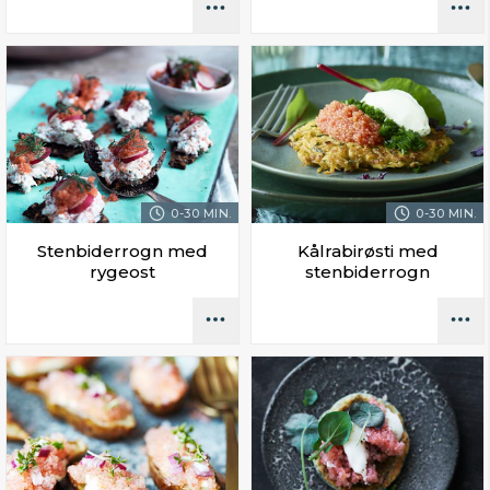
0-30 MIN.
0-30 MIN.
Stenbiderrogn med
Kålrabirøsti med
rygeost
stenbiderrogn