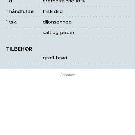
1 dl
cremefraiche 18 %
1 håndfulde
frisk dild
1 tsk.
dijonsennep
salt og peber
TILBEHØR
groft brød