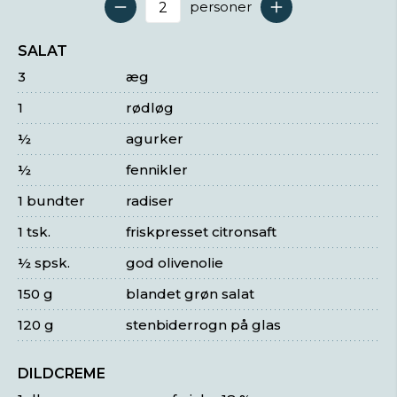
personer
Antal serveringer
SALAT
3
æg
1
rødløg
½
agurker
½
fennikler
1 bundter
radiser
1 tsk.
friskpresset citronsaft
½ spsk.
god olivenolie
150 g
blandet grøn salat
120 g
stenbiderrogn på glas
DILDCREME