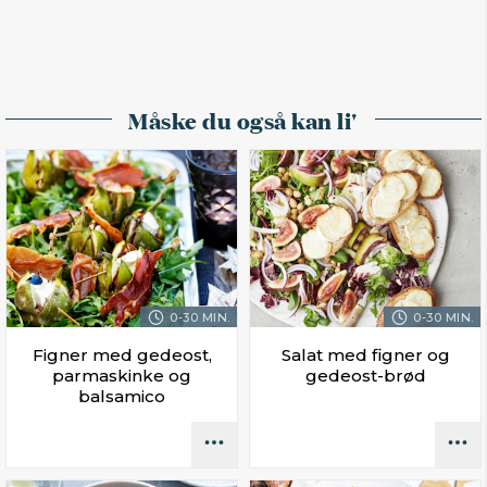
Måske du også kan li'
0-30 MIN.
0-30 MIN.
Figner med gedeost,
Salat med figner og
parmaskinke og
gedeost-brød
balsamico