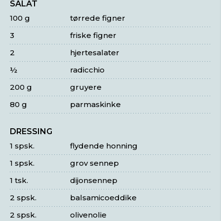
SALAT
100 g
tørrede figner
3
friske figner
2
hjertesalater
½
radicchio
200 g
gruyere
80 g
parmaskinke
DRESSING
1 spsk.
flydende honning
1 spsk.
grov sennep
1 tsk.
dijonsennep
2 spsk.
balsamicoeddike
2 spsk.
olivenolie