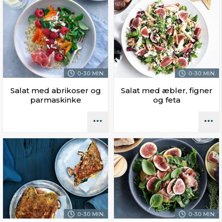
0-30 MIN.
0-30 MIN.
Salat med abrikoser og
Salat med æbler, figner
parmaskinke
og feta
0-30 MIN.
0-30 MIN.