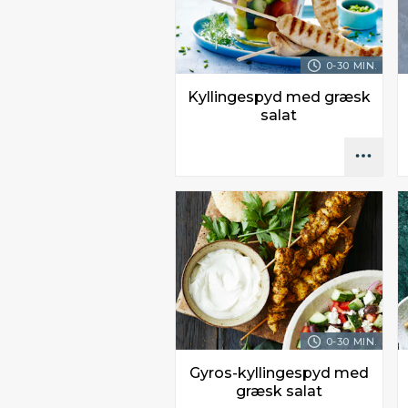
0-30 MIN.
Kyllingespyd med græsk
salat
0-30 MIN.
Gyros-kyllingespyd med
græsk salat