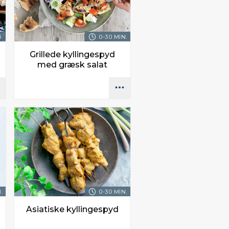
.
0-30 MIN.
Grillede kyllingespyd
med græsk salat
.
0-30 MIN.
Asiatiske kyllingespyd