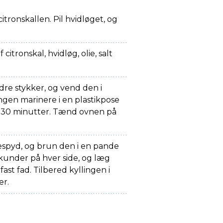
citronskallen. Pil hvidløget, og
citronskal, hvidløg, olie, salt
dre stykker, og vend den i
ngen marinere i en plastikpose
st 30 minutter. Tænd ovnen på
æspyd, og brun den i en pande
ekunder på hver side, og læg
fast fad. Tilbered kyllingen i
er.