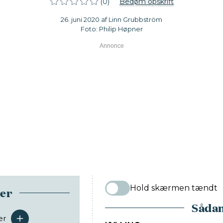
(0)
Bedøm opskrift
26. juni 2020 af Linn Grubbström
Foto: Philip Høpner
Hold skærmen tændt
ser
Sådan
er