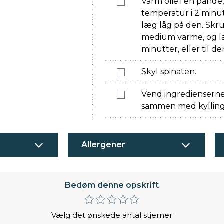
Varm olie i en pande
temperatur i 2 minu
læg låg på den. Skr
medium varme, og lad
minutter, eller til d
Skyl spinaten.
Vend ingredienserne
sammen med kylling
Allergener
Bedøm denne opskrift
Vælg det ønskede antal stjerner