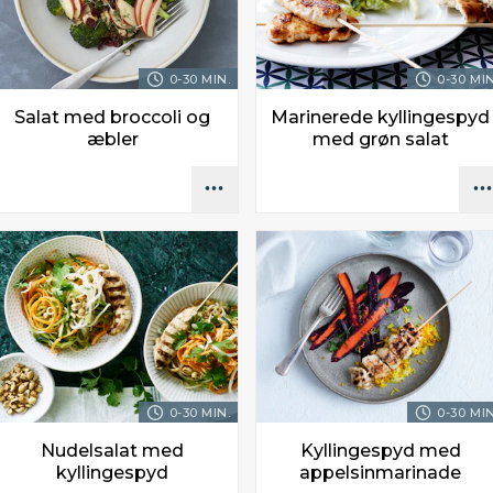
0-30 MIN.
0-30 MIN
Salat med broccoli og
Marinerede kyllingespyd
æbler
med grøn salat
0-30 MIN.
0-30 MIN
Nudelsalat med
Kyllingespyd med
kyllingespyd
appelsinmarinade