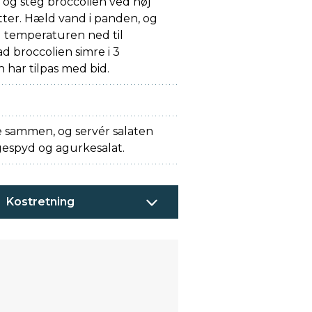
, og steg broccolien ved høj
tter. Hæld vand i panden, og
u temperaturen ned til
 broccolien simre i 3
en har tilpas med bid.
 sammen, og servér salaten
espyd og agurkesalat.
Kostretning