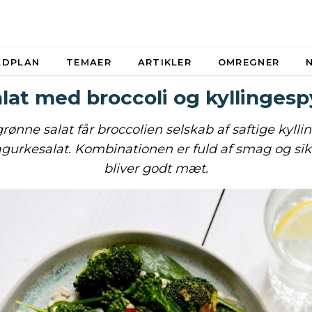
ADPLAN
TEMAER
ARTIKLER
OMREGNER
lat med broccoli og kyllinges
grønne salat får broccolien selskab af saftige kyll
agurkesalat. Kombinationen er fuld af smag og sikr
bliver godt mæt.