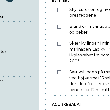
serveringer
KYLLING
Skyl citronen, og riv 
pres feddene.
er
Bland en marinade af 
og peber.
Skær kyllingen i min
marinaden. Lad kylli
eter
i køleskabet i mind
200°.
Sæt kyllingen på tr
ved høj varme i 15 s
er
den derefter i et ovn
ovnen i ca. 12 minutt
AGURKESALAT