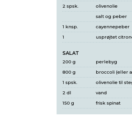
2 spsk.
olivenolie
salt og peber
1 knsp.
cayennepeber
1
usprøjtet citron
SALAT
200 g
perlebyg
800 g
broccoli (eller
1 spsk.
olivenolie til st
2 dl
vand
150 g
frisk spinat