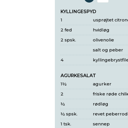
Antal 
KYLLINGESPYD
1
usprøjtet citron
2 fed
hvidløg
2 spsk.
olivenolie
salt og peber
4
kyllingebrystfil
AGURKESALAT
1½
agurker
2
friske røde chili
½
rødløg
½ spsk.
revet peberrod
1 tsk.
sennep