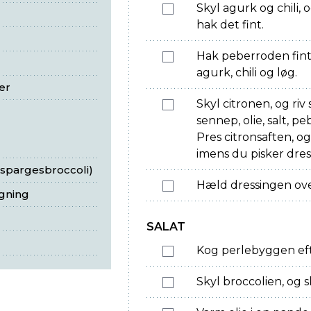
Skyl agurk og chili, o
hak det fint.
Hak peberroden fin
agurk, chili og løg.
er
Skyl citronen, og riv 
sennep, olie, salt, p
Pres citronsaften, o
imens du pisker dre
 aspargesbroccoli)
Hæld dressingen ove
egning
SALAT
Kog perlebyggen eft
Skyl broccolien, og 