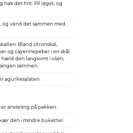
g hak det fint. Pil løget, og
t, og vend det sammen med
skallen. Bland citronskal,
eber og cayennepeber i en skål.
g hæld den langsomt i olien,
ssingen sammen.
r agurkesalaten.
er anvisning på pakken.
skær den i mindre buketter.