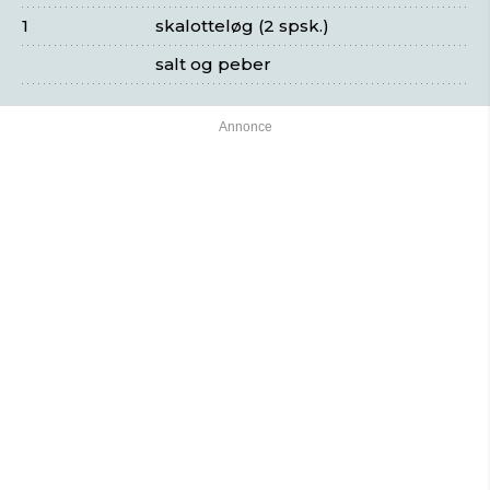
1
skalotteløg (2 spsk.)
salt og peber