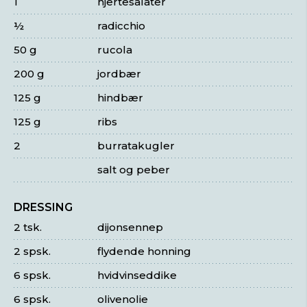
1
hjertesalater
½
radicchio
50 g
rucola
200 g
jordbær
125 g
hindbær
125 g
ribs
2
burratakugler
salt og peber
DRESSING
2 tsk.
dijonsennep
2 spsk.
flydende honning
6 spsk.
hvidvinseddike
6 spsk.
olivenolie