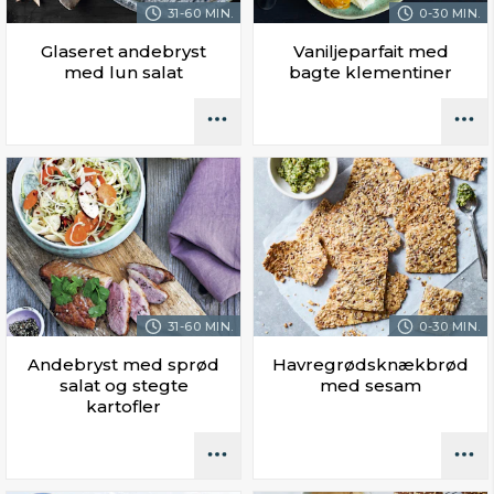
31-60 MIN.
0-30 MIN.
Glaseret andebryst
Vaniljeparfait med
med lun salat
bagte klementiner
31-60 MIN.
0-30 MIN.
Andebryst med sprød
Havregrødsknækbrød
salat og stegte
med sesam
kartofler