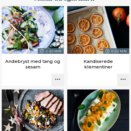
0-30 MIN.
0-30 MIN.
Andebryst med tang og
Kandiserede
sesam
klementiner