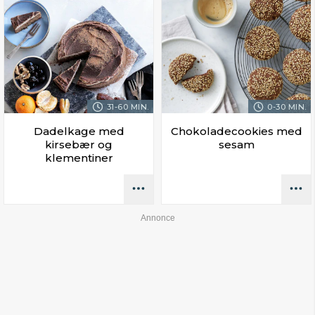
31-60 MIN.
0-30 MIN.
Dadelkage med
Chokoladecookies med
kirsebær og
sesam
klementiner