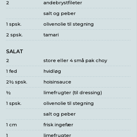
2
andebrystfileter
salt og peber
1 spsk.
olivenolie til stegning
2 spsk.
tamari
SALAT
2
store eller 4 små pak choy
1 fed
hvidløg
2½ spsk.
hoisinsauce
½
limefrugter (til dressing)
1 spsk.
olivenolie til stegning
salt og peber
1 cm
frisk ingefær
1
limefrugter