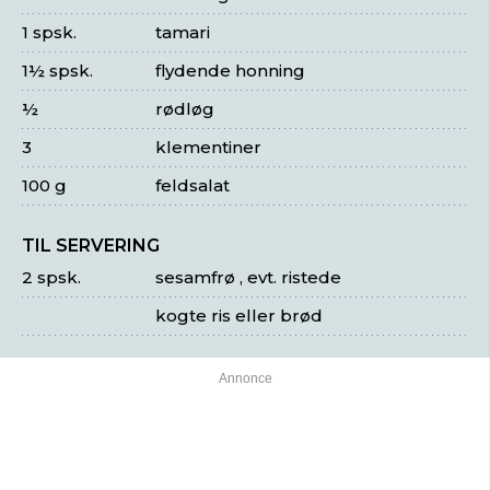
1 spsk.
tamari
1½ spsk.
flydende honning
½
rødløg
3
klementiner
100 g
feldsalat
TIL SERVERING
2 spsk.
sesamfrø , evt. ristede
kogte ris eller brød