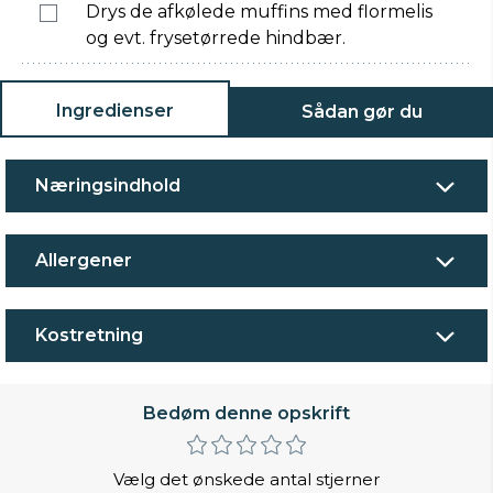
Drys de afkølede muffins med flormelis
og evt. frysetørrede hindbær.
Ingredienser
Sådan gør du
Næringsindhold
Allergener
Kostretning
Bedøm denne opskrift
Vælg det ønskede antal stjerner