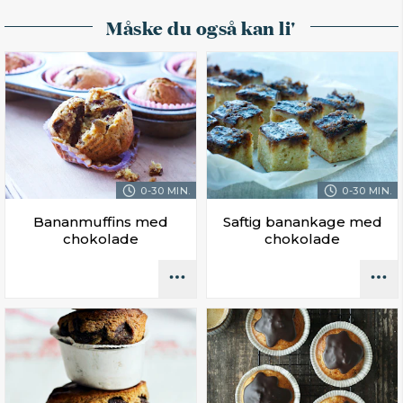
Måske du også kan li'
0-30 MIN.
0-30 MIN.
Bananmuffins med
Saftig banankage med
chokolade
chokolade