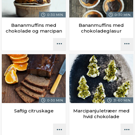
0-30 MIN.
0-30 MIN.
Bananmuffins med
Bananmuffins med
chokolade og marcipan
chokoladeglasur
0-30 MIN.
31-60 MIN.
Saftig citruskage
Marcipanjuletræer med
hvid chokolade