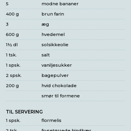
5
modne bananer
400 g
brun farin
3
æg
600 g
hvedemel
1½ dl
solsikkeolie
1 tsk.
salt
1 spsk.
vaniljesukker
2 spsk.
bagepulver
200 g
hvid chokolade
smør til formene
TIL SERVERING
1 spsk.
flormelis
2 tsk.
frysetørrede hindbær