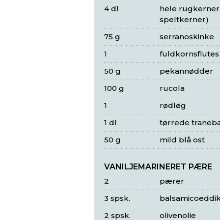
4 dl
hele rugkerner 
speltkerner)
75 g
serranoskinke
1
fuldkornsflutes
50 g
pekannødder
100 g
rucola
1
rødløg
1 dl
tørrede traneb
50 g
mild blå ost
VANILJEMARINERET PÆRE
2
pærer
3 spsk.
balsamicoeddi
2 spsk.
olivenolie