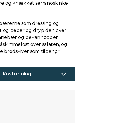
re og knækket serranoskinke
 pærerne som dressing og
lt og peber og dryp den over
tranebær og pekannødder.
åskimmelost over salaten, og
e brødskiver som tilbehør.
Kostretning