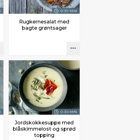
.
0-30 MIN.
Rugkernesalat med
bagte grøntsager
.
0-30 MIN.
Jordskokkesuppe med
blåskimmelost og sprød
topping