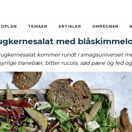
ADPLAN
TEMAER
ARTIKLER
OMREGNER
ugkernesalat med blåskimmelo
ugkernesalat kommer rundt i smagsuniverset m
syrlige tranebær, bitter rucola, sød pære og fed og 