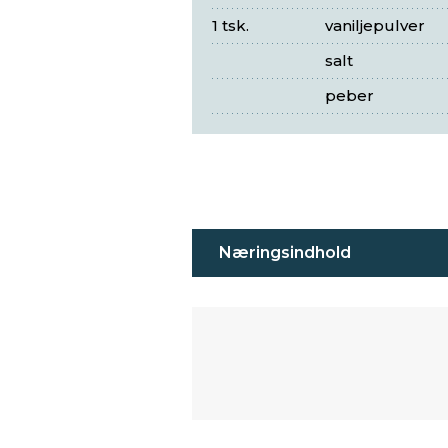
1 tsk.
vaniljepulver
salt
peber
Næringsindhold