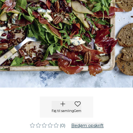
Føj til samling
Gem
(0)
Bedøm opskrift