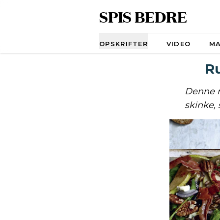
SPIS BEDRE
Navigation
OPSKRIFTER
VIDEO
M
R
Denne r
skinke, 