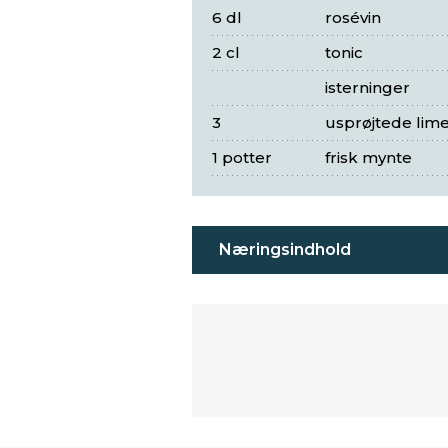
6 dl
rosévin
2 cl
tonic
isterninger
3
usprøjtede lim
1 potter
frisk mynte
Næringsindhold