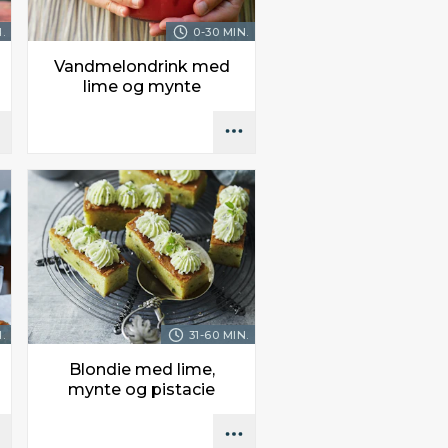
.
0-30 MIN.
Vandmelondrink med
lime og mynte
.
31-60 MIN.
Blondie med lime,
mynte og pistacie