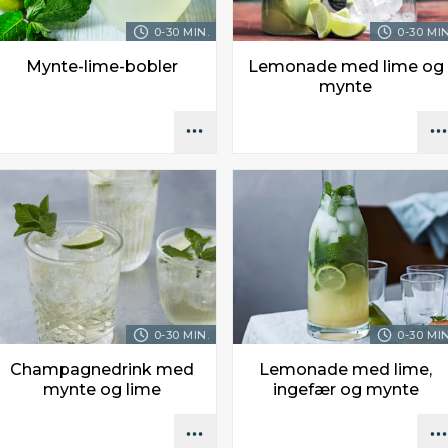
0-30 MIN.
0-30 MIN
Mynte-lime-bobler
Lemonade med lime og
mynte
0-30 MIN.
0-30 MIN
Champagnedrink med
Lemonade med lime,
mynte og lime
ingefær og mynte