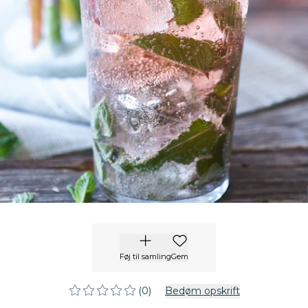
Føj til samling
Gem
(0)
Bedøm opskrift