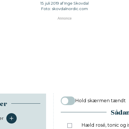
15. juli 2019 af Inge Skovdal
Foto: skovdalnordic.com
Hold skærmen tændt
ser
Sådan
er
serveringer
Hæld rosé, tonic og is