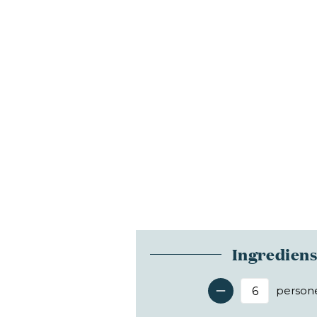
Ingredien
person
Antal 