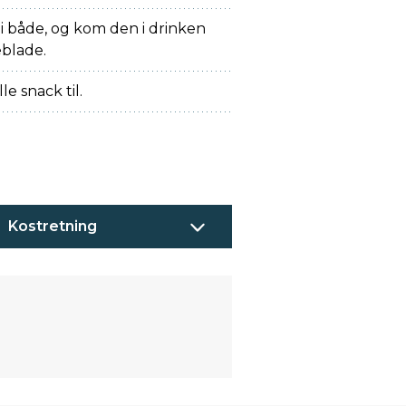
i både, og kom den i drinken
blade.
le snack til.
Kostretning