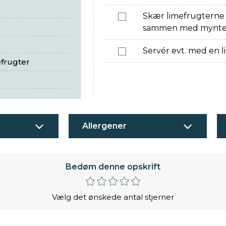
Skær limefrugterne 
sammen med mynte
Servér evt. med en lil
efrugter
Allergener
Bedøm denne opskrift
Vælg det ønskede antal stjerner