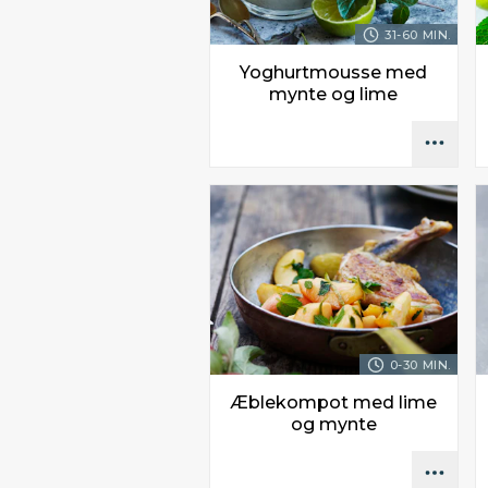
31-60 MIN.
Yoghurtmousse med
mynte og lime
0-30 MIN.
Æblekompot med lime
og mynte