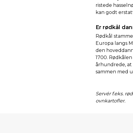
ristede hassel
kan godt erstat
Er rødkål dan
Rødkål stammer 
Europa langs Mi
den hoveddannen
1700. Rødkålen 
århundrede, at 
sammen med udb
Servér f.eks. r
ovnkartofler.