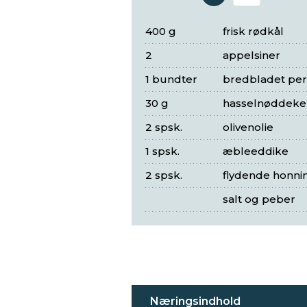
Antal 
400 g
frisk rødkål
2
appelsiner
1 bundter
bredbladet pers
30 g
hasselnøddeke
2 spsk.
olivenolie
1 spsk.
æbleeddike
2 spsk.
flydende honni
salt og peber
Næringsindhold