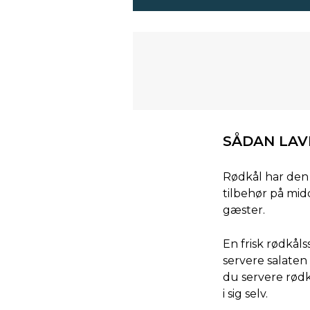
SÅDAN LAV
Rødkål har den 
tilbehør på mid
gæster.
En frisk rødkåls
servere salaten 
du servere rødkå
i sig selv.