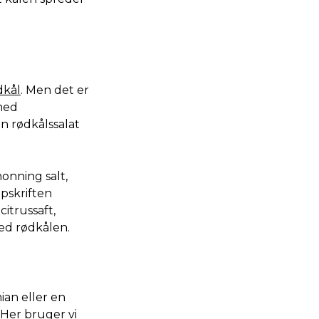
dkål
. Men det er
 med
en rødkålssalat
honning salt,
opskriften
itrussaft,
ed rødkålen.
ian eller en
Her bruger vi