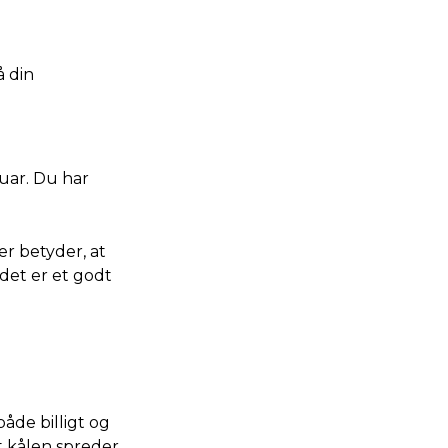
å din
ruar. Du har
r betyder, at
 det er et godt
både billigt og
t kålen spreder