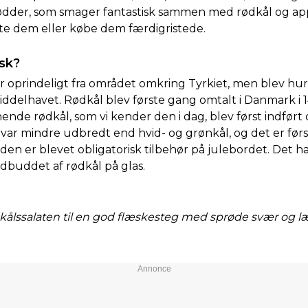
nødder, som smager fantastisk sammen med rødkål og ap
te dem eller købe dem færdigristede.
sk?
oprindeligt fra området omkring Tyrkiet, men blev hurti
ddelhavet. Rødkål blev første gang omtalt i Danmark i 
de rødkål, som vi kender den i dag, blev først indført
var mindre udbredt end hvid- og grønkål, og det er først
den er blevet obligatorisk tilbehør på julebordet. Det 
uddet af rødkål på glas.
ødkålssalaten til en god flæskesteg med sprøde svær og l