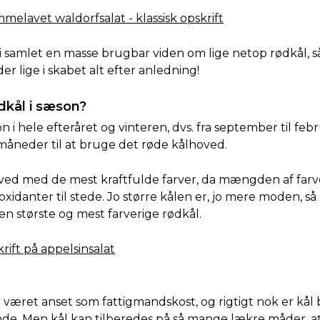
melavet waldorfsalat - klassisk opskrift
 samlet en masse brugbar viden om lige netop rødkål, s
der lige i skabet alt efter anledning!
dkål i sæson?
n i hele efteråret og vinteren, dvs. fra september til feb
 måneder til at bruge det røde kålhoved.
ed med de mest kraftfulde farver, da mængden af farve
ioxidanter til stede. Jo større kålen er, jo mere moden, så
den største og mest farverige rødkål.
rift på appelsinsalat
e været anset som fattigmandskost, og rigtigt nok er kål 
de. Men kål kan tilberedes på så mange lækre måder, a