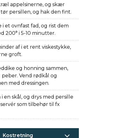
Skræl appelsinerne, og skær
 tør persillen, og hak den fint.
 et ovnfast fad, og rist dem
d 200° i 5-10 minutter.
nder af i et rent viskestykke,
ne groft.
eeddike og honning sammen,
g peber. Vend rødkål og
men med dressingen.
i en skål, og drys med persille
ervér som tilbehør til fx
Kostretning