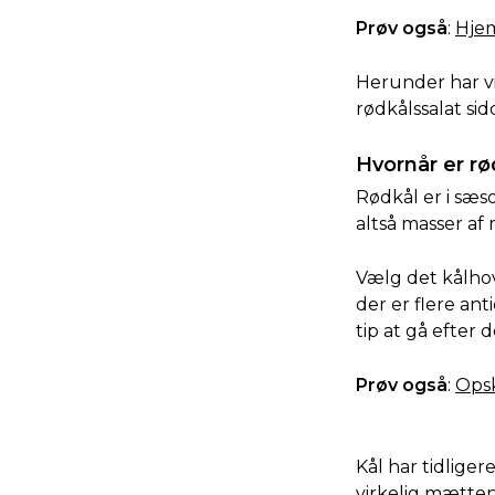
Prøv også
:
Hjem
Herunder har vi
rødkålssalat sid
Hvornår er rø
Rødkål er i sæso
altså masser af
Vælg det kålhov
der er flere ant
tip at gå efter 
Prøv også
:
Opsk
Kål har tidliger
virkelig mætten