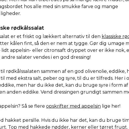
gsbordet hos alle med sin smukke farve og mange
ligheder.
riske rødkålssalat
salat er et friskt og lækkert alternativ til den
klassiske rø
snitter kålen fint, så den er nem at tygge. Gør dig umage
lidt appelsin- eller citronsaft dryppet over er ikke nok, 
 andre salater vendes i en god dressing!
til rødkålssalaten sammen af en god olivenolie, eddike, 
il med ekstra salt, peber og syre, til du er tilfreds. Her i 
ddike, men har du ikke det, kan du bruge syre i form af c
r en anden eddike. Vend dressingen grundigt sammen m
appelsin? Så se flere
opskrifter med appelsin
lige her!
 hakket persille. Hvis du ikke har det, kan du bruge tim
t. Top med hakkede nødder, kerner eller tørret frugt. 