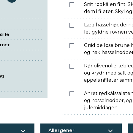
serveringer
Snit rødkålen fint. 
dem i fileter. Skyl og
Læg hasselnødderne i
let gyldne i ovnen ve
ille
rner
Gnid de løse brune hi
og hak hasselnødder
Rør olivenolie, æbl
og krydr med salt o
ng
appelsinfileter sam
Anret rødkålssalaten 
og hasselnødder, og s
julemiddagen.
Allergener