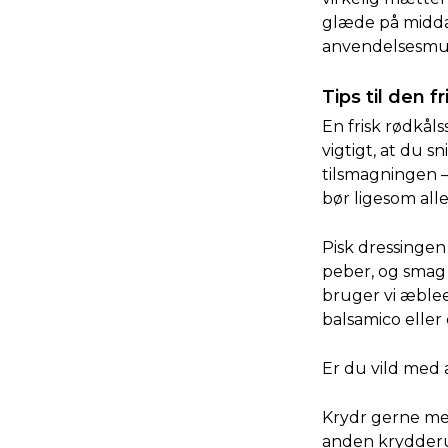
glæde på midda
anvendelsesmu
Tips til den f
En frisk rødkåls
vigtigt, at du 
tilsmagningen – 
bør ligesom alle
Pisk dressingen 
peber, og smag t
bruger vi æblee
balsamico elle
Er du vild med 
Krydr gerne med
anden krydderur