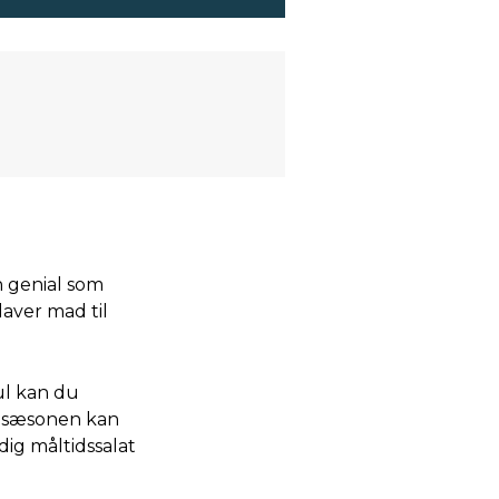
n genial som
aver mad til
jul kan du
af sæsonen kan
dig måltidssalat