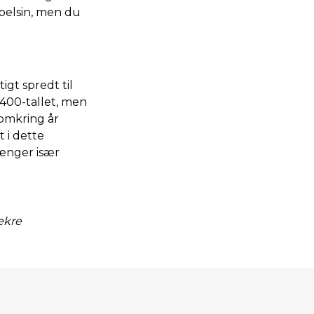
pelsin, men du
gt spredt til
1400-tallet, men
 omkring år
 i dette
hænger især
ækre