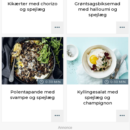
Kikærter med chorizo
Grøntsagsbiksemad
og spejlæg
med halloumi og
spejlæg
0-30 MIN.
0-30 MIN.
Polentapande med
Kyllingesalat med
svampe og spejlæg
spejlæg og
champignon