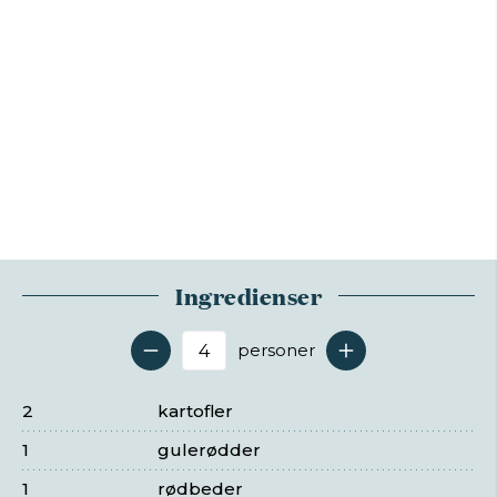
Ingredienser
personer
Antal serveringer
2
kartofler
1
gulerødder
1
rødbeder