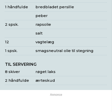
1 håndfulde
bredbladet persille
peber
2 spsk.
rapsolie
salt
12
vagtelæg
1 spsk.
smagsneutral olie til stegning
TIL SERVERING
8 skiver
røget laks
2 håndfulde
ærteskud