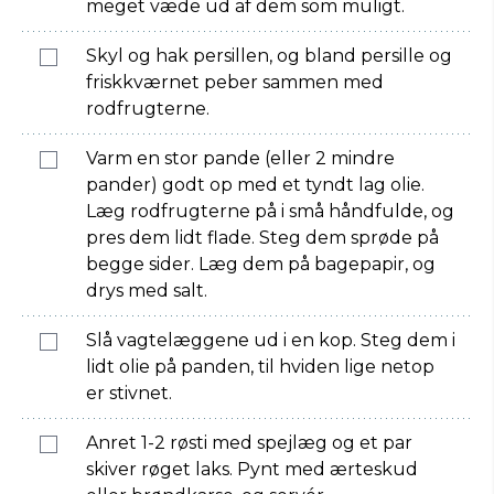
meget væde ud af dem som muligt.
Skyl og hak persillen, og bland persille og
friskkværnet peber sammen med
rodfrugterne.
Varm en stor pande (eller 2 mindre
pander) godt op med et tyndt lag olie.
Læg rodfrugterne på i små håndfulde, og
pres dem lidt flade. Steg dem sprøde på
begge sider. Læg dem på bagepapir, og
drys med salt.
Slå vagtelæggene ud i en kop. Steg dem i
lidt olie på panden, til hviden lige netop
er stivnet.
Anret 1-2 røsti med spejlæg og et par
skiver røget laks. Pynt med ærteskud