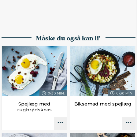
Måske du også kan li'
0-30 MIN.
0-30 MIN.
Spejlæg med
Biksemad med spejlæg
rugbrødsknas