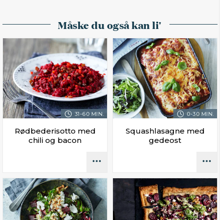
Måske du også kan li'
31-60 MIN.
0-30 MIN.
Rødbederisotto med
Squashlasagne med
chili og bacon
gedeost