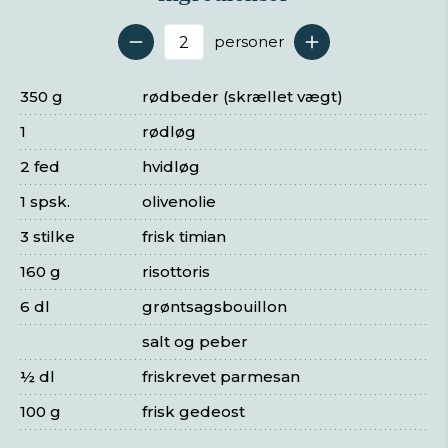
personer
Antal serveringer
350 g
rødbeder (skrællet vægt)
1
rødløg
2 fed
hvidløg
1 spsk.
olivenolie
3 stilke
frisk timian
160 g
risottoris
6 dl
grøntsagsbouillon
salt og peber
½ dl
friskrevet parmesan
100 g
frisk gedeost