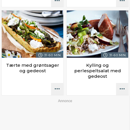
31-60 MIN.
31-60 MIN.
Tærte med grøntsager
Kylling og
og gedeost
perlespeltsalat med
gedeost