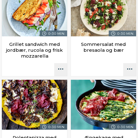
0-30 MIN.
0-30 MIN.
Grillet sandwich med
Sommersalat med
jordbær, rucola og frisk
bresaola og bær
mozzarella
0-30 MIN.
0-30 MIN.
Polentapizza med
Æggekage med