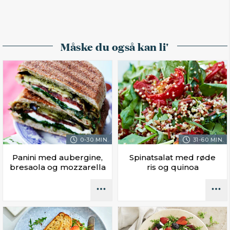
Måske du også kan li'
0-30 MIN.
31-60 MIN.
Panini med aubergine,
Spinatsalat med røde
bresaola og mozzarella
ris og quinoa