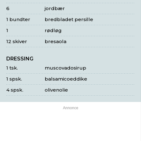
6
jordbær
1 bundter
bredbladet persille
1
rødløg
12 skiver
bresaola
DRESSING
1 tsk.
muscovadosirup
1 spsk.
balsamicoeddike
4 spsk.
olivenolie