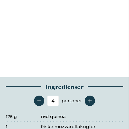
Ingredienser
personer
Antal serveringer
175 g
rød quinoa
1
friske mozzarellakugler