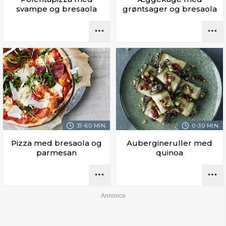
svampe og bresaola
grøntsager og bresaola
31-60 MIN.
0-30 MIN.
Pizza med bresaola og
Aubergineruller med
parmesan
quinoa