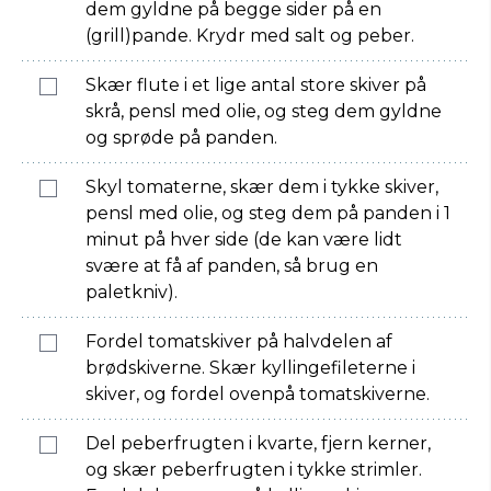
dem gyldne på begge sider på en
(grill)pande. Krydr med salt og peber.
Skær flute i et lige antal store skiver på
skrå, pensl med olie, og steg dem gyldne
og sprøde på panden.
Skyl tomaterne, skær dem i tykke skiver,
pensl med olie, og steg dem på panden i 1
minut på hver side (de kan være lidt
svære at få af panden, så brug en
paletkniv).
Fordel tomatskiver på halvdelen af
brødskiverne. Skær kyllingefileterne i
skiver, og fordel ovenpå tomatskiverne.
Del peberfrugten i kvarte, fjern kerner,
og skær peberfrugten i tykke strimler.