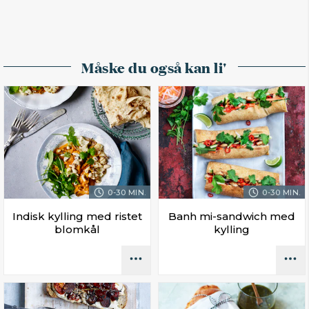
Måske du også kan li'
0-30 MIN.
0-30 MIN.
Indisk kylling med ristet
Banh mi-sandwich med
blomkål
kylling