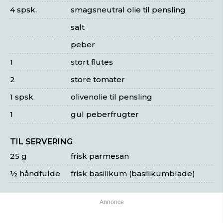
4 spsk.
smagsneutral olie til pensling
salt
peber
1
stort flutes
2
store tomater
1 spsk.
olivenolie til pensling
1
gul peberfrugter
TIL SERVERING
25 g
frisk parmesan
½ håndfulde
frisk basilikum (basilikumblade)