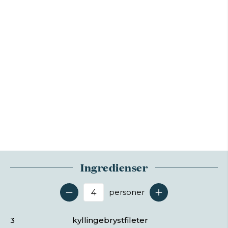
Ingredienser
personer
Antal serveringer
3
kyllingebrystfileter