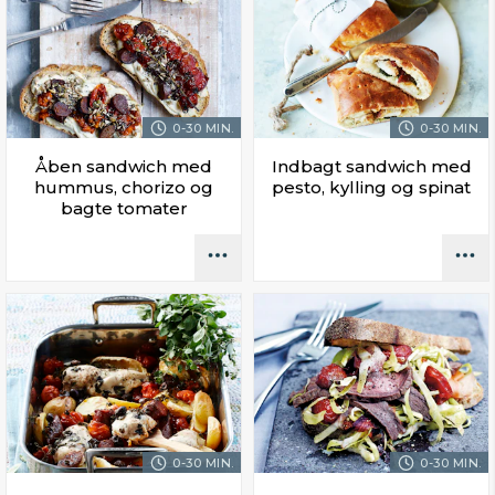
0-30 MIN.
0-30 MIN.
Åben sandwich med
Indbagt sandwich med
hummus, chorizo og
pesto, kylling og spinat
bagte tomater
0-30 MIN.
0-30 MIN.