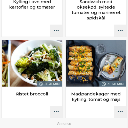
Kylling i ovn med
Sandwich med
kartofler og tomater
oksekød, syltede
tomater og marineret
spidskål
0-30 MIN.
31-60 MIN.
Ristet broccoli
Madpandekager med
kylling, tomat og majs