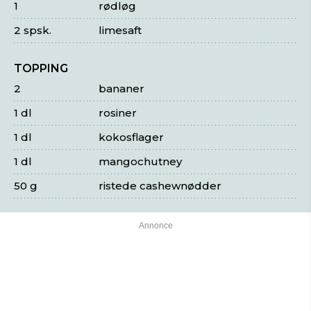
1
rødløg
2 spsk.
limesaft
TOPPING
2
bananer
1 dl
rosiner
1 dl
kokosflager
1 dl
mangochutney
50 g
ristede cashewnødder