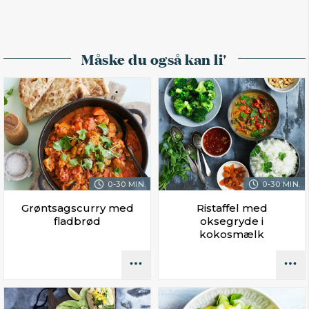
Måske du også kan li'
0-30 MIN.
0-30 MIN.
Grøntsagscurry med
Ristaffel med
fladbrød
oksegryde i
kokosmælk