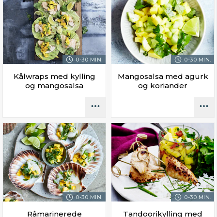
0-30 MIN.
0-30 MIN.
Kålwraps med kylling
Mangosalsa med agurk
og mangosalsa
og koriander
0-30 MIN.
0-30 MIN.
Råmarinerede
Tandoorikylling med