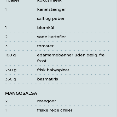
1 dåser
kokosmælk
1
kanelstænger
salt og peber
1
blomkål
2
søde kartofler
3
tomater
100 g
edamamebønner uden bælg, fra
frost
250 g
frisk babyspinat
350 g
basmatiris
MANGOSALSA
2
mangoer
1
friske røde chilier