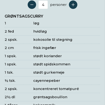
personer
Antal serveringer
GRØNTSAGSCURRY
1
løg
2 fed
hvidløg
2 spsk.
kokosolie til stegning
2 cm
frisk ingefær
1 spsk.
stødt koriander
1 spsk.
stødt spidskommen
1 tsk.
stødt gurkemeje
½ tsk.
cayennepeber
2 spsk.
koncentreret tomatpuré
2½ dl
grøntsagsbouillon