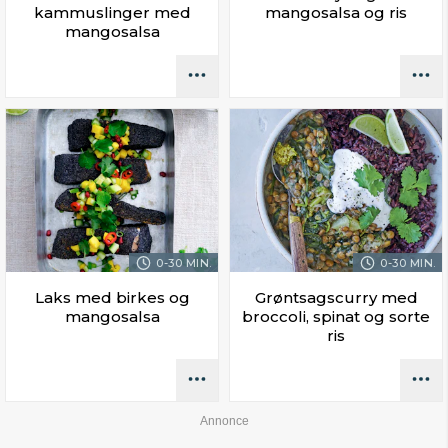
kammuslinger med
mangosalsa og ris
mangosalsa
0-30 MIN.
0-30 MIN.
Laks med birkes og
Grøntsagscurry med
mangosalsa
broccoli, spinat og sorte
ris