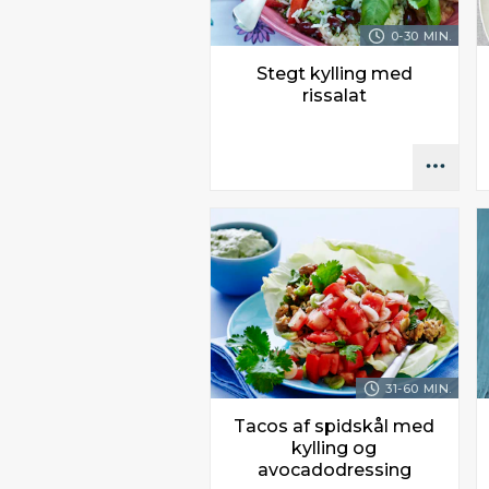
0-30 MIN.
Stegt kylling med
rissalat
31-60 MIN.
Tacos af spidskål med
kylling og
avocadodressing