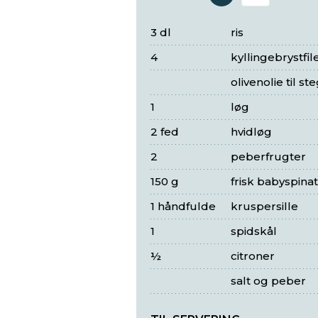
Antal 
3 dl
ris
4
kyllingebrystfil
olivenolie til st
1
løg
2 fed
hvidløg
2
peberfrugter
150 g
frisk babyspinat
1 håndfulde
kruspersille
1
spidskål
½
citroner
salt og peber