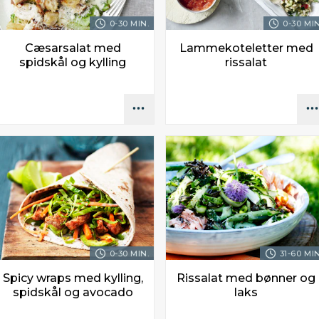
0-30 MIN.
0-30 MIN
Cæsarsalat med
Lammekoteletter med
spidskål og kylling
rissalat
0-30 MIN.
31-60 MIN
Spicy wraps med kylling,
Rissalat med bønner og
spidskål og avocado
laks