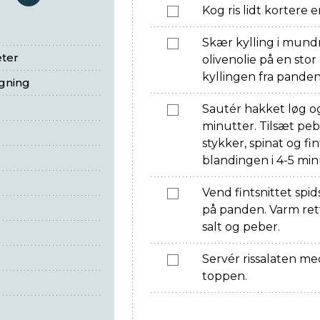
serveringer
Kog ris lidt kortere 
Skær kylling i mundr
eter
olivenolie på en sto
kyllingen fra panden
egning
Sautér hakket løg og
minutter. Tilsæt peb
stykker, spinat og fi
blandingen i 4-5 min
Vend fintsnittet spids
på panden. Varm ret
salt og peber.
Servér rissalaten me
toppen.