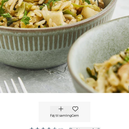
Føj til samling
Gem