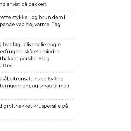
end anvist på pakken.
ette stykker, og brun dem i
r pande ved høj varme. Tag
.
 hvidløg i olivenolie nogle
erfrugter, skåret i mindre
nthakket persille. Steg
utter.
kål, citronsaft, ris og kylling
ten igennem, og smag til med
d grofthakket kruspersille på