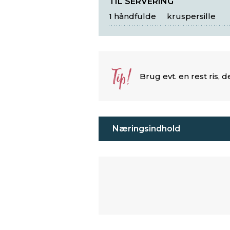
TIL SERVERING
1 håndfulde
kruspersille
Tip!
Brug evt. en rest ris, d
Næringsindhold