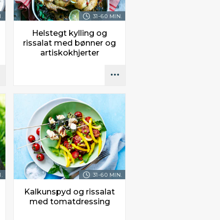
.
31-60 MIN.
Helstegt kylling og
rissalat med bønner og
artiskokhjerter
.
31-60 MIN.
Kalkunspyd og rissalat
med tomatdressing