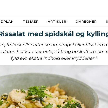
ADPLAN
TEMAER
ARTIKLER
OMREGNER
Rissalat med spidskål og kyllin
lun, frokost eller aftensmad, simpel eller tilsat en 
ssalaten her kan det hele, så brug opskriften som 
fyld evt. ekstra indhold eller krydderier i.