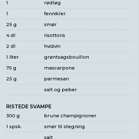
1
rødløg
1
fennikler
25 g
smør
4 dl
risottoris
2 dl
hvidvin
1 liter
grøntsagsbouillon
75 g
mascarpone
25 g
parmesan
salt og peber
RISTEDE SVAMPE
300 g
brune champignoner
1 spsk.
smør til stegning
salt