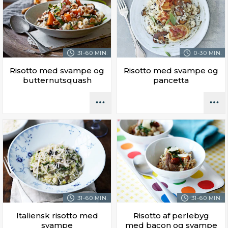
31-60 MIN.
0-30 MIN.
Risotto med svampe og
Risotto med svampe og
butternutsquash
pancetta
31-60 MIN.
31-60 MIN.
Italiensk risotto med
Risotto af perlebyg
svampe
med bacon og svampe