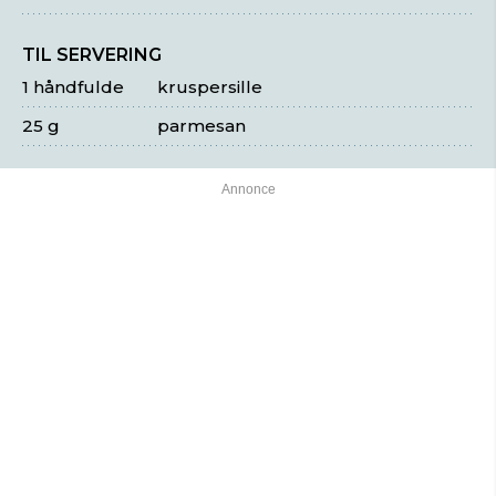
TIL SERVERING
1 håndfulde
kruspersille
25 g
parmesan