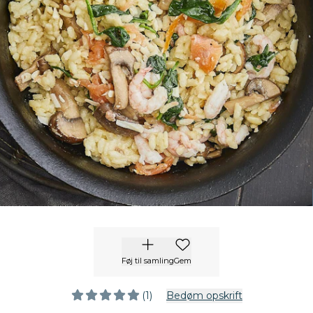
Føj til samling
Gem
(1)
Bedøm opskrift