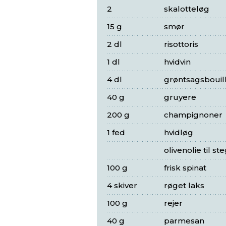
2
skalotteløg
15 g
smør
2 dl
risottoris
1 dl
hvidvin
4 dl
grøntsagsbouil
40 g
gruyere
200 g
champignoner
1 fed
hvidløg
olivenolie til st
100 g
frisk spinat
4 skiver
røget laks
100 g
rejer
40 g
parmesan