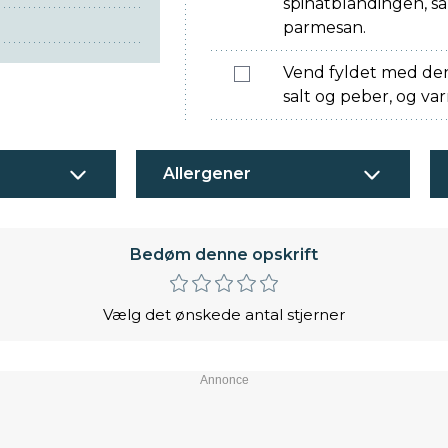
spinatblandingen, s
parmesan.
Vend fyldet med den
salt og peber, og v
Allergener
Bedøm denne opskrift
Vælg det ønskede antal stjerner