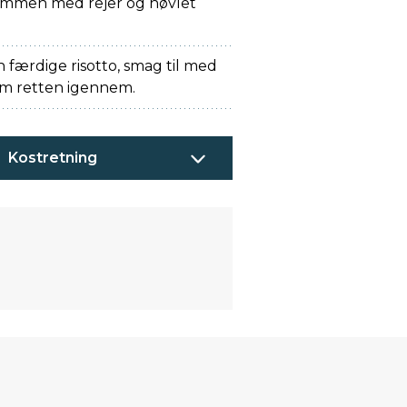
ammen med rejer og høvlet
 færdige risotto, smag til med
arm retten igennem.
Kostretning