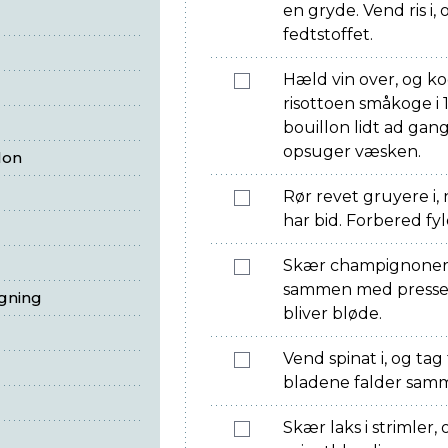
en gryde. Vend ris i
fedtstoffet.
Hæld vin over, og ko
risottoen småkoge i 
bouillon lidt ad gan
opsuger væsken.
lon
Rør revet gruyere i,
har bid. Forbered fyl
Skær champignoner i
sammen med presset h
egning
bliver bløde.
Vend spinat i, og tag
bladene falder sam
Skær laks i strimler