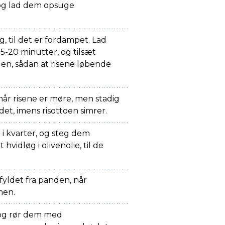
, og lad dem opsuge
g, til det er fordampet. Lad
15-20 minutter, og tilsæt
gen, sådan at risene løbende
 når risene er møre, men stadig
det, imens risottoen simrer.
 kvarter, og steg dem
vidløg i olivenolie, til de
 fyldet fra panden, når
men.
, og rør dem med