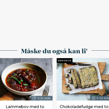
Måske du også kan li'
ANNONCE
0-30 MIN.
0-30 MIN
Lammebov med to
Chokoladefudge med to