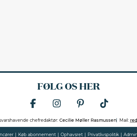
FØLG OS HER
svarshavende chefredaktør:
Cecilie Møller Rasmussen
Mail:
re
ncører
|
Køb abonnement
|
Ophavsret
|
Privatlivspolitik
|
Admin