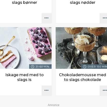
slags bønner
slags nødder
31-60 MIN.
OVER 150 MIN
Iskage med med to
Chokolademousse med
slags is
to slags chokolade