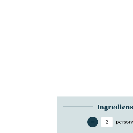
Ingredien
person
Antal 