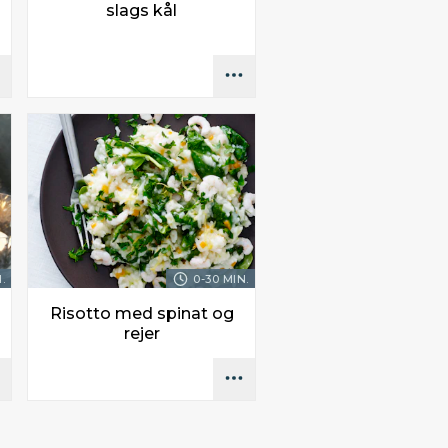
slags kål
.
0-30 MIN.
Risotto med spinat og
rejer