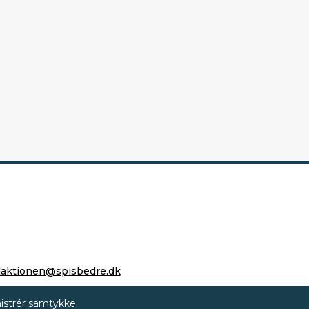
daktionen@spisbedre.dk
istrér samtykke