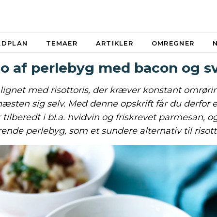
ADPLAN
TEMAER
ARTIKLER
OMREGNER
to af perlebyg med bacon og 
gnet med risottoris, der kræver konstant omrørin
æsten sig selv. Med denne opskrift får du derfor e
r tilberedt i bl.a. hvidvin og friskrevet parmesan, 
ende perlebyg, som et sundere alternativ til risotto