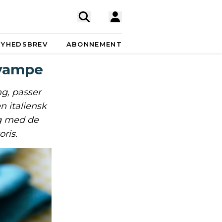
NYHEDSBREV
ABONNEMENT
svampe
g, passer
n italiensk
og med de
ris.