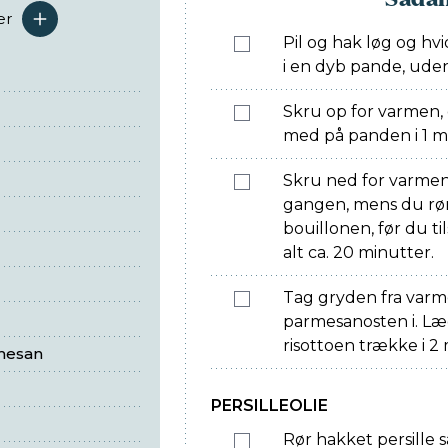
er
serveringer
Pil og hak løg og hvi
i en dyb pande, uden
Skru op for varmen,
med på panden i 1 min
Skru ned for varmen,
gangen, mens du rø
bouillonen, før du ti
alt ca. 20 minutter.
Tag gryden fra varm
parmesanosten i. Læ
risottoen trække i 2
rmesan
PERSILLEOLIE
Rør hakket persille