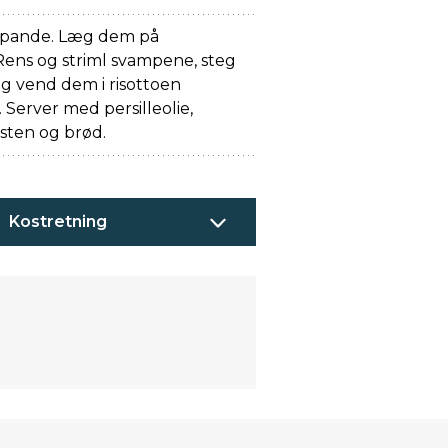
r pande. Læg dem på
Rens og striml svampene, steg
og vend dem i risottoen
erver med persilleolie,
sten og brød.
Kostretning