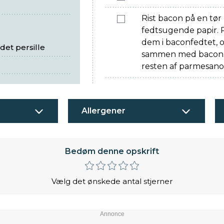
Rist bacon på en tø
fedtsugende papir. 
dem i baconfedtet, 
et persille
sammen med bacon. S
resten af parmesano
Allergener
Bedøm denne opskrift
Vælg det ønskede antal stjerner