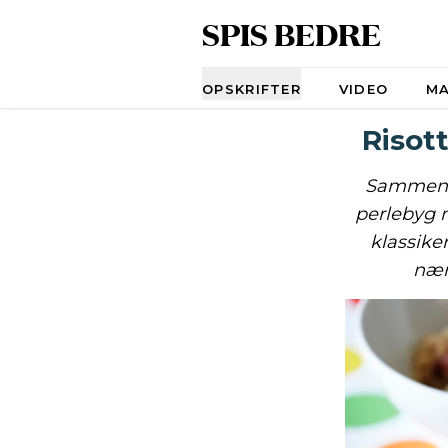
SPIS BEDRE
Navigation
OPSKRIFTER
VIDEO
M
Risot
Sammenli
perlebyg n
klassike
nær