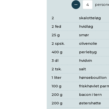
person
Antal 
2
skalotteløg
2 fed
hvidløg
25 g
smør
2 spsk.
olivenolie
400 g
perlebyg
3 dl
hvidvin
2 tsk.
salt
1 liter
hønsebouillon
100 g
friskhøvlet pa
200 g
bacon i tern
200 g
østershatte