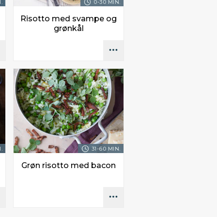
.
0-30 MIN.
Risotto med svampe og
grønkål
.
31-60 MIN.
Grøn risotto med bacon