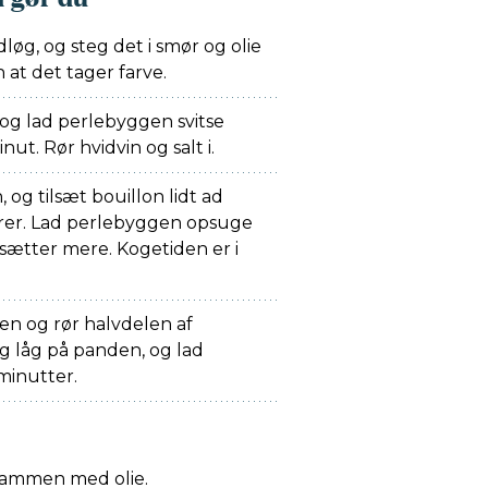
dløg, og steg det i smør og olie
 at det tager farve.
 og lad perlebyggen svitse
ut. Rør hvidvin og salt i.
 og tilsæt bouillon lidt ad
rer. Lad perlebyggen opsuge
lsætter mere. Kogetiden er i
en og rør halvdelen af
g låg på panden, og lad
 minutter.
 sammen med olie.