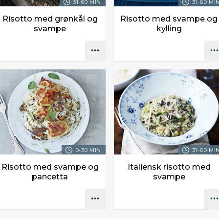
31-60 MIN.
31-60 MIN
Risotto med grønkål og
Risotto med svampe og
svampe
kylling
0-30 MIN.
31-60 MIN
Risotto med svampe og
Italiensk risotto med
pancetta
svampe