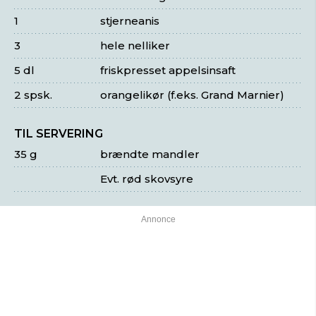
1
stjerneanis
3
hele nelliker
5 dl
friskpresset appelsinsaft
2 spsk.
orangelikør (f.eks. Grand Marnier)
TIL SERVERING
35 g
brændte mandler
Evt. rød skovsyre