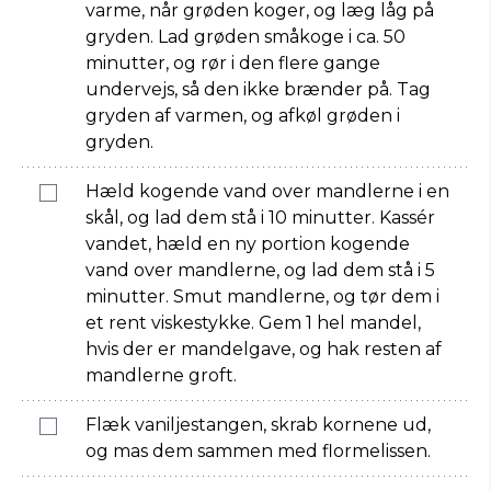
varme, når grøden koger, og læg låg på
gryden. Lad grøden småkoge i ca. 50
minutter, og rør i den flere gange
undervejs, så den ikke brænder på. Tag
gryden af varmen, og afkøl grøden i
gryden.
Hæld kogende vand over mandlerne i en
skål, og lad dem stå i 10 minutter. Kassér
vandet, hæld en ny portion kogende
vand over mandlerne, og lad dem stå i 5
minutter. Smut mandlerne, og tør dem i
et rent viskestykke. Gem 1 hel mandel,
hvis der er mandelgave, og hak resten af
mandlerne groft.
Flæk vaniljestangen, skrab kornene ud,
og mas dem sammen med flormelissen.