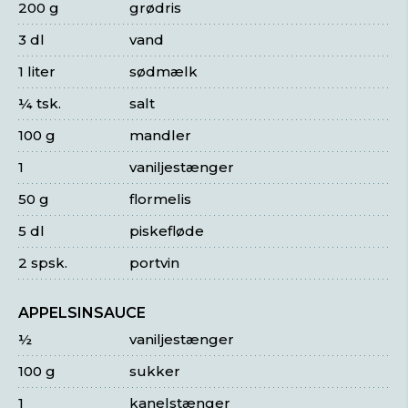
200 g
grødris
3 dl
vand
1 liter
sødmælk
¼ tsk.
salt
100 g
mandler
1
vaniljestænger
50 g
flormelis
5 dl
piskefløde
2 spsk.
portvin
APPELSINSAUCE
½
vaniljestænger
100 g
sukker
1
kanelstænger