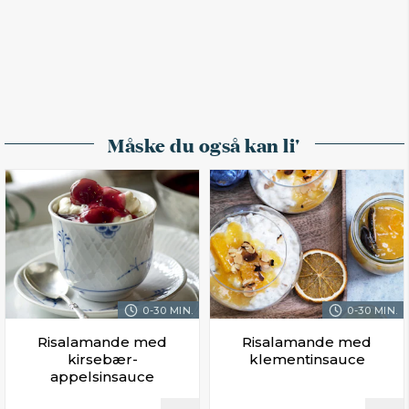
Måske du også kan li'
0-30 MIN.
0-30 MIN.
Risalamande med
Risalamande med
kirsebær-
klementinsauce
appelsinsauce