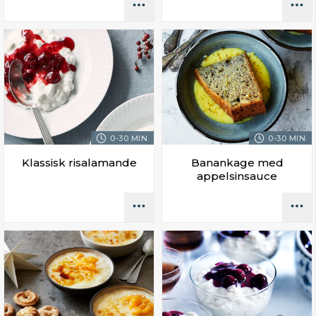
0-30 MIN.
0-30 MIN.
Klassisk risalamande
Banankage med
appelsinsauce