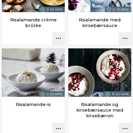
0-30 MIN.
0-30 MIN.
Risalamande crème
Risalamande med
brûlée
kirsebærsauce
0-30 MIN.
31-60 MIN.
Risalamande-is
Risalamande og
kirsebærsauce med
kirsebærvin