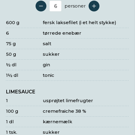
personer
Antal serveringer
600 g
fersk laksefilet (i et helt stykke)
6
tørrede enebær
75 g
salt
50 g
sukker
½ dl
gin
1½ dl
tonic
LIMESAUCE
1
usprøjtet limefrugter
100 g
cremefraiche 38 %
1 dl
kærnemælk
1 tsk.
sukker