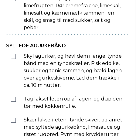
limefrugten. Rør cremefraiche, limeskal,
limesaft og kærnemælk sammen i en
skål, og smag til med sukker, salt og
peber.
SYLTEDE AGURKEBÅND
Skyl agurker, og høvl dem i lange, tynde
bånd med en tyndskræller. Pisk eddike,
sukker og tonic sammen, og hæld lagen
over agurkeskiverne. Lad dem trække i
ca. 10 minutter.
Tag laksefileten op af lagen, og dup den
tør med køkkenrulle.
Skær laksefileten i tynde skiver, og anret
med syltede agurkebånd, limesauce og
ristet rugbrød. Pynt med krydderurter.