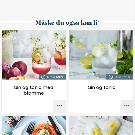
Måske du også kan li'
0-30 MIN.
0-30 MIN.
Gin og tonic med
Gin og tonic
blomme