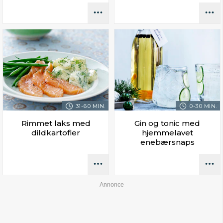
31-60 MIN.
0-30 MIN.
Rimmet laks med
Gin og tonic med
dildkartofler
hjemmelavet
enebærsnaps