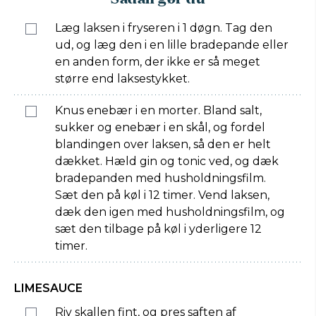
Læg laksen i fryseren i 1 døgn. Tag den
ud, og læg den i en lille bradepande eller
en anden form, der ikke er så meget
større end laksestykket.
Knus enebær i en morter. Bland salt,
sukker og enebær i en skål, og fordel
blandingen over laksen, så den er helt
dækket. Hæld gin og tonic ved, og dæk
bradepanden med husholdningsfilm.
Sæt den på køl i 12 timer. Vend laksen,
dæk den igen med husholdningsfilm, og
sæt den tilbage på køl i yderligere 12
timer.
LIMESAUCE
Riv skallen fint, og pres saften af