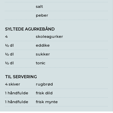
salt
peber
SYLTEDE AGURKEBÅND
4
skoleagurker
½ dl
eddike
½ dl
sukker
½ dl
tonic
TIL SERVERING
4 skiver
rugbrød
1 håndfulde
frisk dild
1 håndfulde
frisk mynte