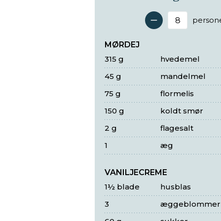
person
Antal 
MØRDEJ
315 g
hvedemel
45 g
mandelmel
75 g
flormelis
150 g
koldt smør
2 g
flagesalt
1
æg
VANILJECREME
1½ blade
husblas
3
æggeblommer