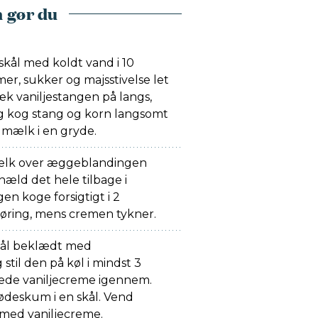
 gør du
skål med koldt vand i 10
er, sukker og majsstivelse let
æk vaniljestangen på langs,
g kog stang og korn langsomt
ælk i en gryde.
lk over æggeblandingen
æld det hele tilbage i
en koge forsigtigt i 2
øring, mens cremen tykner.
kål beklædt med
stil den på køl i mindst 3
ølede vaniljecreme igennem.
 flødeskum i en skål. Vend
ed vaniljecreme.