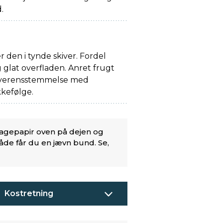
.
r den i tynde skiver. Fordel
glat overfladen. Anret frugt
overensstemmelse med
kefølge.
bagepapir oven på dejen og
måde får du en jævn bund. Se,
Kostretning