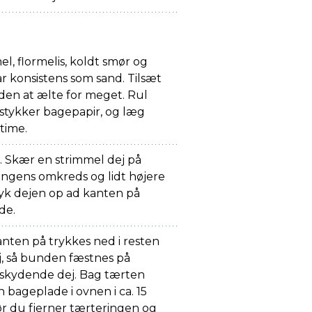
, flormelis, koldt smør og
t får konsistens som sand. Tilsæt
den at ælte for meget. Rul
stykker bagepapir, og læg
 time.
 Skær en strimmel dej på
ngens omkreds og lidt højere
ryk dejen op ad kanten på
de.
ten på trykkes ned i resten
j, så bunden fæstnes på
rskydende dej. Bag tærten
bageplade i ovnen i ca. 15
før du fjerner tærteringen og