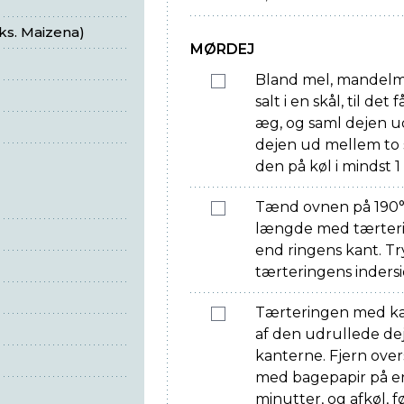
eks. Maizena)
MØRDEJ
Bland mel, mandelmel
salt i en skål, til de
æg, og saml dejen u
dejen ud mellem to 
den på køl i mindst 1
Tænd ovnen på 190°.
længde med tærteri
end ringens kant. T
tærteringens indersi
Tærteringen med kan
af den udrullede de
kanterne. Fjern ove
med bagepapir på en 
minutter, og afkøl, 