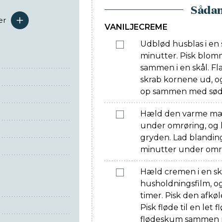
Sådan
er
serveringer
VANILJECREME
Udblød husblas i en 
minutter. Pisk blomm
sammen i en skål. Fl
skrab kornene ud, o
op sammen med sødm
Hæld den varme mæ
under omrøring, og h
gryden. Lad blanding
minutter under omr
Hæld cremen i en s
husholdningsfilm, og 
timer. Pisk den afk
Pisk fløde til en let
flødeskum sammen m