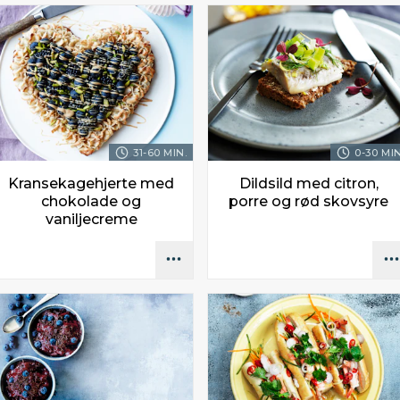
31-60 MIN.
0-30 MIN
Kransekagehjerte med
Dildsild med citron,
chokolade og
porre og rød skovsyre
vaniljecreme