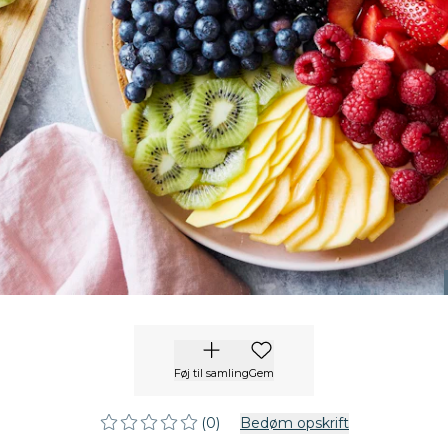
Føj til samling
Gem
(0)
Bedøm opskrift