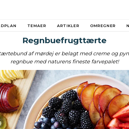
ADPLAN
TEMAER
ARTIKLER
OMREGNER
Regnbuefrugttærte
tærtebund af mørdej er belagt med creme og pyn
regnbue med naturens fineste farvepalet!