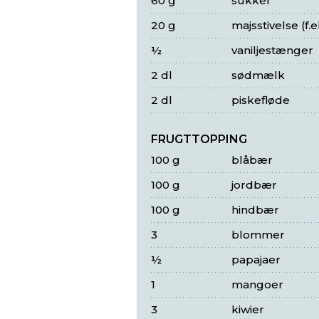
60 g
sukker
20 g
majsstivelse (f.
½
vaniljestænger
2 dl
sødmælk
2 dl
piskefløde
FRUGTTOPPING
100 g
blåbær
100 g
jordbær
100 g
hindbær
3
blommer
½
papajaer
1
mangoer
3
kiwier