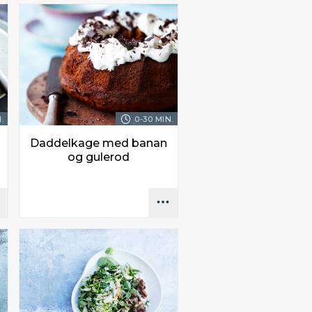
.
0-30 MIN.
Daddelkage med banan
og gulerod