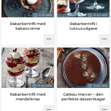
0-30 MIN.
31-60 MIN.
Rabarbertrifli med
Rabarbertrifli i
kakaocreme
luksusudgave
31-60 MIN.
31-60 MIN.
Rabarbertrifli med
Gateau Marcel – den
mandelknas
perfekte dessertkage!