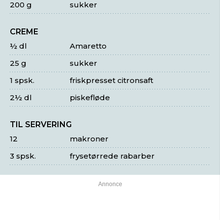
200 g
sukker
CREME
½ dl
Amaretto
25 g
sukker
1 spsk.
friskpresset citronsaft
2½ dl
piskefløde
TIL SERVERING
12
makroner
3 spsk.
frysetørrede rabarber