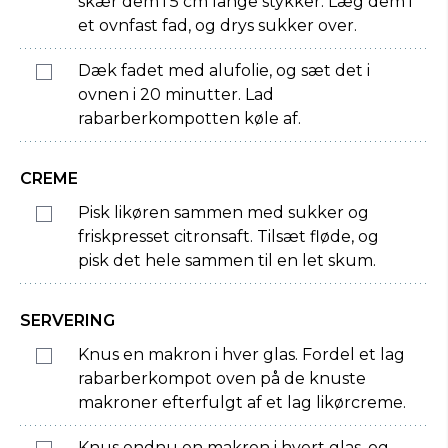
skær dem i 5 cm lange stykker. Læg dem i
et ovnfast fad, og drys sukker over.
Dæk fadet med alufolie, og sæt det i
ovnen i 20 minutter. Lad
rabarberkompotten køle af.
CREME
Pisk likøren sammen med sukker og
friskpresset citronsaft. Tilsæt fløde, og
pisk det hele sammen til en let skum.
SERVERING
Knus en makron i hver glas. Fordel et lag
rabarberkompot oven på de knuste
makroner efterfulgt af et lag likørcreme.
Knus endnu en makron i hvert glas, og