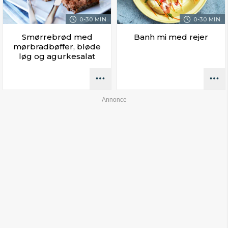
0-30 MIN.
0-30 MIN.
Smørrebrød med
Banh mi med rejer
mørbradbøffer, bløde
løg og agurkesalat