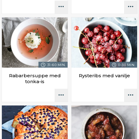
31-60 MIN.
0-30 MIN.
Rabarbersuppe med
Rysteribs med vanilje
tonka-is