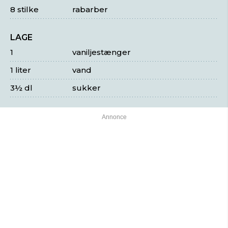
8 stilke
rabarber
LAGE
1
vaniljestænger
1 liter
vand
3½ dl
sukker