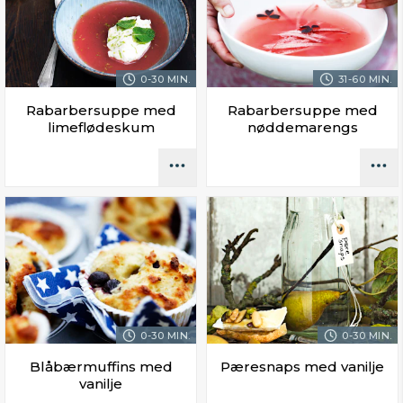
0-30 MIN.
31-60 MIN.
Rabarbersuppe med
Rabarbersuppe med
limeflødeskum
nøddemarengs
0-30 MIN.
0-30 MIN.
Blåbærmuffins med
Pæresnaps med vanilje
vanilje