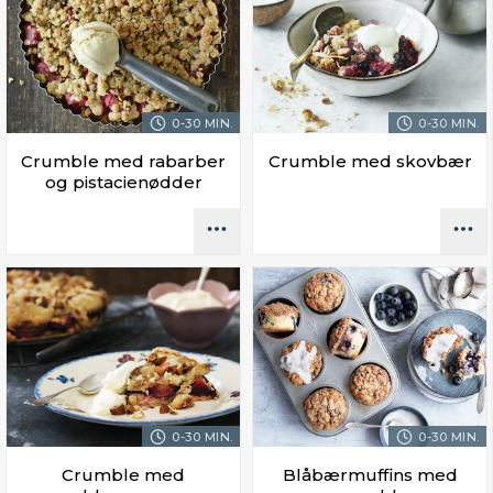
0-30 MIN.
0-30 MIN.
Crumble med rabarber
Crumble med skovbær
og pistacienødder
0-30 MIN.
0-30 MIN.
Crumble med
Blåbærmuffins med