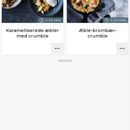
0-30 MIN.
0-30 MIN.
Karamelliserede æbler
Æble-brombær-
med crumble
crumble