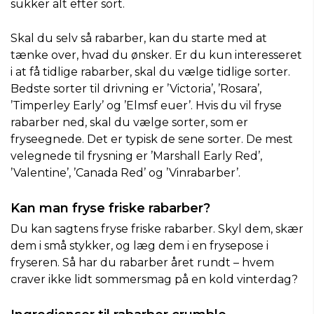
sukker alt efter sort.
Skal du selv så rabarber, kan du starte med at
tænke over, hvad du ønsker. Er du kun interesseret
i at få tidlige rabarber, skal du vælge tidlige sorter.
Bedste sorter til drivning er ’Victoria’, ’Rosara’,
’Timperley Early’ og ’Elmsf euer’. Hvis du vil fryse
rabarber ned, skal du vælge sorter, som er
fryseegnede. Det er typisk de sene sorter. De mest
velegnede til frysning er ’Marshall Early Red’,
’Valentine’, ’Canada Red’ og ’Vinrabarber’.
Kan man fryse friske rabarber?
Du kan sagtens fryse friske rabarber. Skyl dem, skær
dem i små stykker, og læg dem i en frysepose i
fryseren. Så har du rabarber året rundt – hvem
craver ikke lidt sommersmag på en kold vinterdag?