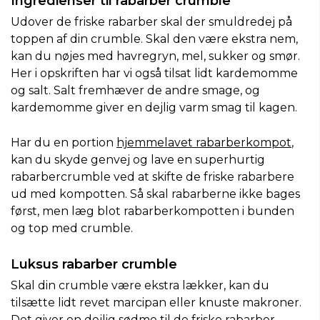
Ingredienser til rabarber crumble
Udover de friske rabarber skal der smuldredej på
toppen af din crumble. Skal den være ekstra nem,
kan du nøjes med havregryn, mel, sukker og smør.
Her i opskriften har vi også tilsat lidt kardemomme
og salt. Salt fremhæver de andre smage, og
kardemomme giver en dejlig varm smag til kagen.
Har du en portion
hjemmelavet rabarberkompot
,
kan du skyde genvej og lave en superhurtig
rabarbercrumble ved at skifte de friske rabarbere
ud med kompotten. Så skal rabarberne ikke bages
først, men læg blot rabarberkompotten i bunden
og top med crumble.
Luksus rabarber crumble
Skal din crumble være ekstra lækker, kan du
tilsætte lidt revet marcipan eller knuste makroner.
Det giver en dejlig sødme til de friske rabarber.