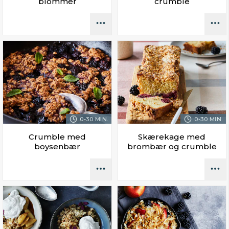
blommer
crumble
0-30 MIN.
0-30 MIN.
Crumble med
Skærekage med
boysenbær
brombær og crumble