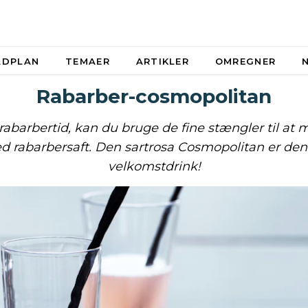
ADPLAN
TEMAER
ARTIKLER
OMREGNER
Rabarber-cosmopolitan
 rabarbertid, kan du bruge de fine stængler til at 
d rabarbersaft. Den sartrosa Cosmopolitan er den
velkomstdrink!