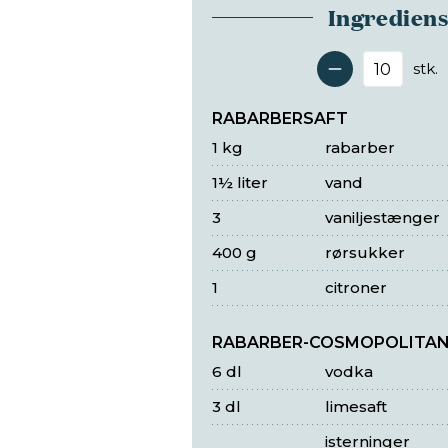
Ingredien
stk.
Antal 
RABARBERSAFT
1 kg
rabarber
1½ liter
vand
3
vaniljestænger
400 g
rørsukker
1
citroner
RABARBER-COSMOPOLITA
6 dl
vodka
3 dl
limesaft
isterninger