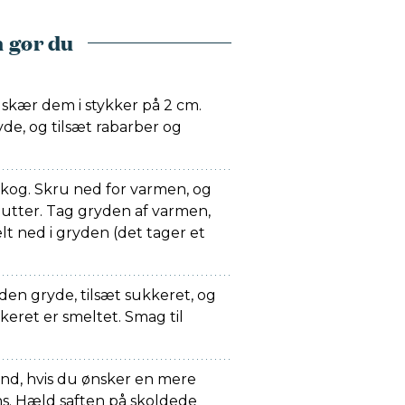
 gør du
 skær dem i stykker på 2 cm.
de, og tilsæt rabarber og
pkog. Skru ned for varmen, og
inutter. Tag gryden af varmen,
lt ned i gryden (det tager et
nden gryde, tilsæt sukkeret, og
kkeret er smeltet. Smag til
 ind, hvis du ønsker en mere
ns. Hæld saften på skoldede