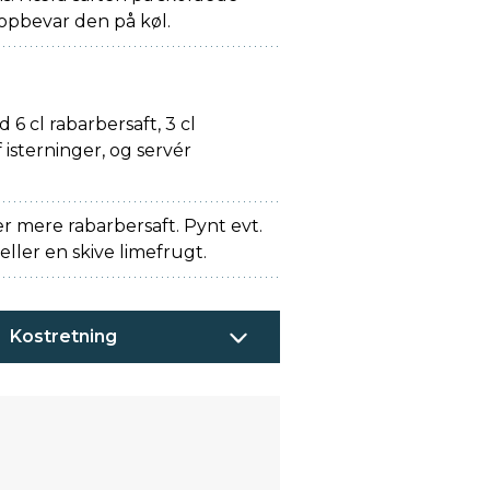
g opbevar den på køl.
N
6 cl rabarbersaft, 3 cl
 isterninger, og servér
.
 er mere rabarbersaft. Pynt evt.
ller en skive limefrugt.
Kostretning