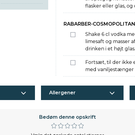
flasker eller glas, o
RABARBER-COSMOPOLITA
Shake 6 cl vodka med 
limesaft og masser af
drinken i et højt glas
Fortsæt, til der ikke
med vaniljestænger e
Allergener
Bedøm denne opskrift