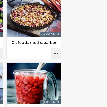
.
0-30 MIN.
Clafoutis med rabarber
.
0-30 MIN.