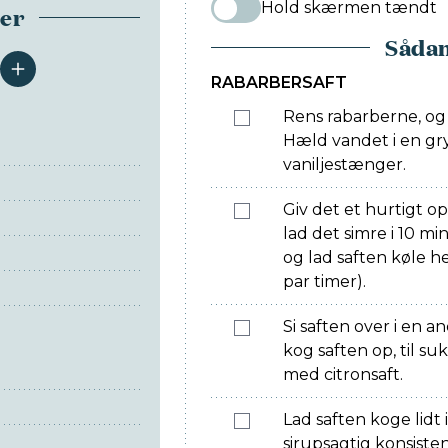
Hold skærmen tændt
ser
Sådan
serveringer
RABARBERSAFT
Rens rabarberne, og
Hæld vandet i en gry
vaniljestænger.
Giv det et hurtigt o
lad det simre i 10 m
og lad saften køle he
par timer).
Si saften over i en a
N
kog saften op, til su
med citronsaft.
Lad saften koge lidt
sirupsagtig konsiste