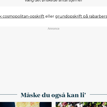
Vælg det ønskede antal stjerner
sk cosmopolitan-opskrift
eller
grundopskrift på rabarbers
Måske du også kan li'