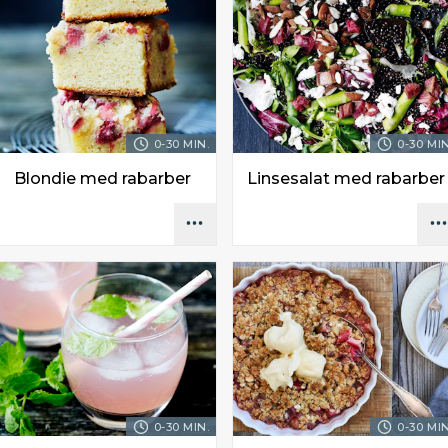
0-30 MIN.
0-30 MIN
Blondie med rabarber
Linsesalat med rabarber
0-30 MIN.
0-30 MIN