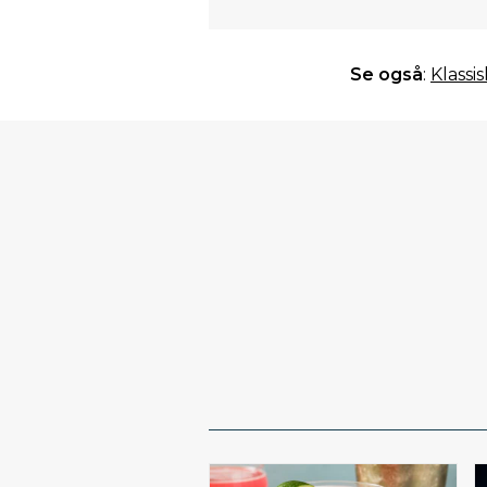
Se også
:
Klassi