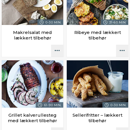
0-30 MIN.
31-60 MIN.
Makrelsalat med
Ribeye med lækkert
lækkert tilbehør
tilbehør
61-90 MIN.
0-30 MIN.
Grillet kalverullesteg
Sellerifritter – lækkert
med lækkert tilbehør
tilbehør