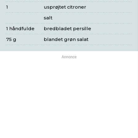
1
usprøjtet citroner
salt
1 håndfulde
bredbladet persille
75 g
blandet grøn salat