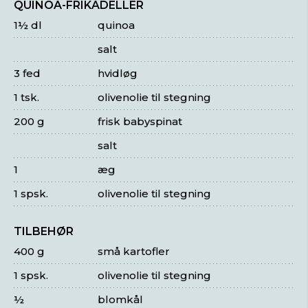
QUINOA-FRIKADELLER
1½ dl
quinoa
salt
3 fed
hvidløg
1 tsk.
olivenolie til stegning
200 g
frisk babyspinat
salt
1
æg
1 spsk.
olivenolie til stegning
TILBEHØR
400 g
små kartofler
1 spsk.
olivenolie til stegning
½
blomkål