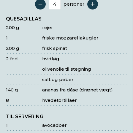
personer
Antal serveringer
QUESADILLAS
200 g
rejer
1
friske mozzarellakugler
200 g
frisk spinat
2 fed
hvidløg
olivenolie til stegning
salt og peber
140 g
ananas fra dåse (drænet vægt)
8
hvedetortillaer
TIL SERVERING
1
avocadoer