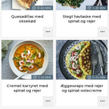
31-60 MIN.
0-30 MIN.
Quesadillas med
Stegt havtaske med
oksekød
spinat og rejer
0-30 MIN.
0-30 MIN.
Cremet karryret med
Æggewraps med rejer
spinat og rejer
og spinat-ostecreme