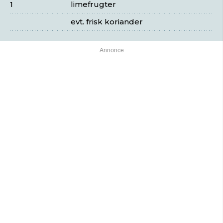
1
limefrugter
evt. frisk koriander