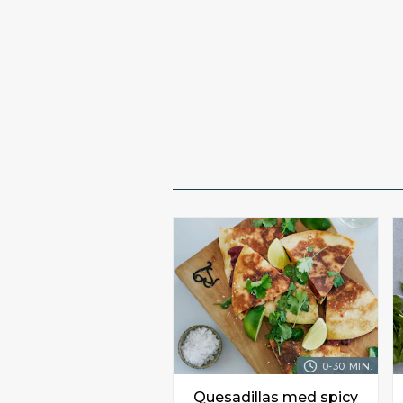
0-30 MIN.
Quesadillas med spicy