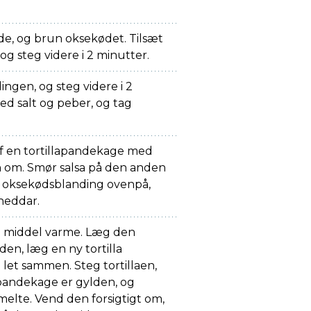
de, og brun oksekødet. Tilsæt
og steg videre i 2 minutter.
ingen, og steg videre i 2
ed salt og peber, og tag
af en tortillapandekage med
en om. Smør salsa på den anden
og oksekødsblanding ovenpå,
heddar.
l middel varme. Læg den
nden, læg en ny tortilla
let sammen. Steg tortillaen,
 pandekage er gylden, og
elte. Vend den forsigtigt om,