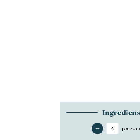
Ingredien
person
Antal 