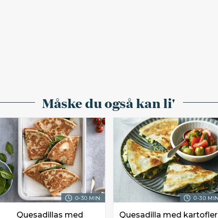
Måske du også kan li'
0-30 MIN.
0-30 MIN
Quesadillas med
Quesadilla med kartofler