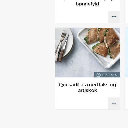
bønnefyld
0-30 MIN.
Quesadillas med laks og
artiskok