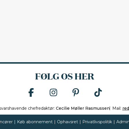
FØLG OS HER
svarshavende chefredaktør:
Cecilie Møller Rasmussen
Mail:
re
ncører
|
Køb abonnement
|
Ophavsret
|
Privatlivspolitik
|
Admin