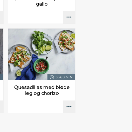
gallo
.
31-60 MIN.
Quesadillas med bløde
løg og chorizo