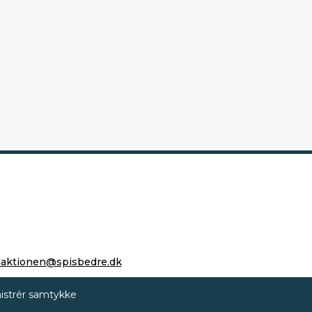
daktionen@spisbedre.dk
istrér samtykke