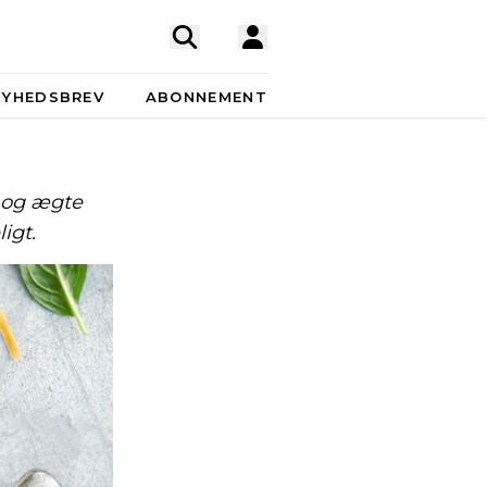
NYHEDSBREV
ABONNEMENT
– og ægte
igt.