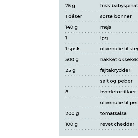
75 g
frisk babyspinat
1 dåser
sorte bønner
140 g
majs
1
løg
1 spsk.
olivenolie til st
500 g
hakket oksekø
25 g
fajitakrydderi
salt og peber
8
hvedetortillaer
olivenolie til pe
200 g
tomatsalsa
100 g
revet cheddar