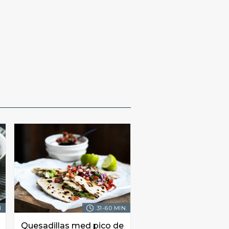
.
31-60 MIN.
Quesadillas med pico de