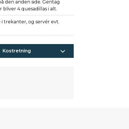
på den anden side. Gentag
bliver 4 quesadillas i alt.
i trekanter, og servér evt.
Kostretning