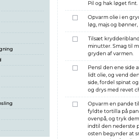
Pil og hak løget fint.
Opvarm olie i en gry
løg, majs og bønner, 
Tilsæt krydderibland
minutter. Smag til m
egning
gryden af varmen.
d
Pensl den ene side 
lidt olie, og vend d
side, fordel spinat 
og drys med revet c
nsling
Opvarm en pande ti
fyldte tortilla på pa
ovenpå, og tryk dem 
indtil den nederste
osten begynder at sm