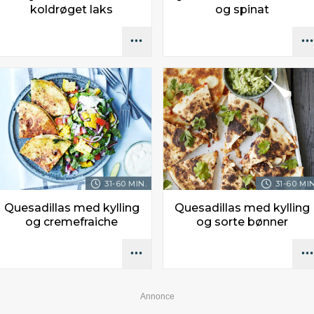
koldrøget laks
og spinat
31-60 MIN.
31-60 MIN
Quesadillas med kylling
Quesadillas med kylling
og cremefraiche
og sorte bønner